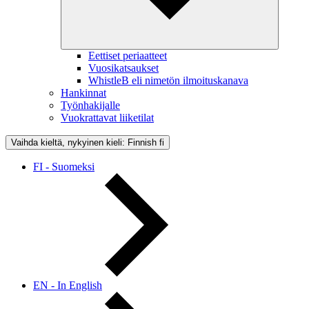
Eettiset periaatteet
Vuosikatsaukset
WhistleB eli nimetön ilmoituskanava
Hankinnat
Työnhakijalle
Vuokrattavat liiketilat
Vaihda kieltä, nykyinen kieli: Finnish
fi
FI - Suomeksi
EN - In English