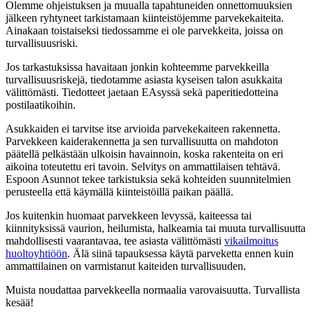
Olemme ohjeistuksen ja muualla tapahtuneiden onnettomuuksien
jälkeen ryhtyneet tarkistamaan kiinteistöjemme parvekekaiteita.
Ainakaan toistaiseksi tiedossamme ei ole parvekkeita, joissa on
turvallisuusriski.
Jos tarkastuksissa havaitaan jonkin kohteemme parvekkeilla
turvallisuusriskejä, tiedotamme asiasta kyseisen talon asukkaita
välittömästi. Tiedotteet jaetaan EAsyssä sekä paperitiedotteina
postilaatikoihin.
Asukkaiden ei tarvitse itse arvioida parvekekaiteen rakennetta.
Parvekkeen kaiderakennetta ja sen turvallisuutta on mahdoton
päätellä pelkästään ulkoisin havainnoin, koska rakenteita on eri
aikoina toteutettu eri tavoin. Selvitys on ammattilaisen tehtävä.
Espoon Asunnot tekee tarkistuksia sekä kohteiden suunnitelmien
perusteella että käymällä kiinteistöillä paikan päällä.
Jos kuitenkin huomaat parvekkeen levyssä, kaiteessa tai
kiinnityksissä vaurion, heilumista, halkeamia tai muuta turvallisuutta
mahdollisesti vaarantavaa, tee asiasta välittömästi
vikailmoitus
huoltoyhtiöön
. Älä siinä tapauksessa käytä parveketta ennen kuin
ammattilainen on varmistanut kaiteiden turvallisuuden.
Muista noudattaa parvekkeella normaalia varovaisuutta. Turvallista
kesää!