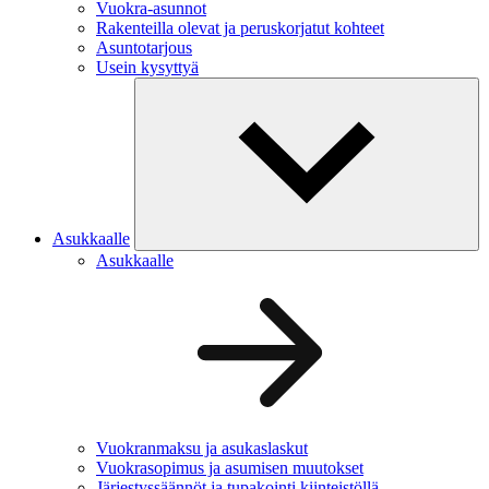
Vuokra-asunnot
Rakenteilla olevat ja peruskorjatut kohteet
Asuntotarjous
Usein kysyttyä
Asukkaalle
Asukkaalle
Vuokranmaksu ja asukaslaskut
Vuokrasopimus ja asumisen muutokset
Järjestyssäännöt ja tupakointi kiinteistöllä