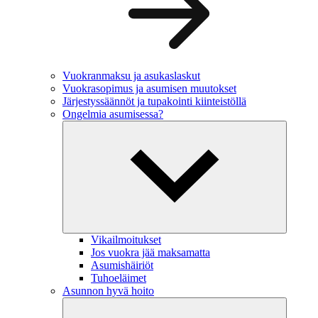
Vuokranmaksu ja asukaslaskut
Vuokrasopimus ja asumisen muutokset
Järjestyssäännöt ja tupakointi kiinteistöllä
Ongelmia asumisessa?
Vikailmoitukset
Jos vuokra jää maksamatta
Asumishäiriöt
Tuhoeläimet
Asunnon hyvä hoito