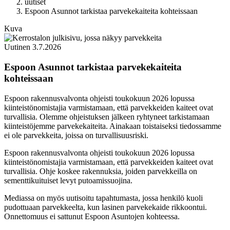
uutiset
Espoon Asunnot tarkistaa parvekekaiteita kohteissaan
Kuva
Uutinen
3.7.2026
Espoon Asunnot tarkistaa parvekekaiteita
kohteissaan
Espoon rakennusvalvonta ohjeisti toukokuun 2026 lopussa
kiinteistönomistajia varmistamaan, että parvekkeiden kaiteet ovat
turvallisia. Olemme ohjeistuksen jälkeen ryhtyneet tarkistamaan
kiinteistöjemme parvekekaiteita. Ainakaan toistaiseksi tiedossamme
ei ole parvekkeita, joissa on turvallisuusriski.
Espoon rakennusvalvonta ohjeisti toukokuun 2026 lopussa
kiinteistönomistajia varmistamaan, että parvekkeiden kaiteet ovat
turvallisia. Ohje koskee rakennuksia, joiden parvekkeilla on
sementtikuituiset levyt putoamissuojina.
Mediassa on myös uutisoitu tapahtumasta, jossa henkilö kuoli
pudottuaan parvekkeelta, kun lasinen parvekekaide rikkoontui.
Onnettomuus ei sattunut Espoon Asuntojen kohteessa.