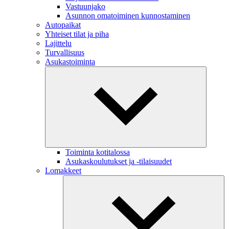
Vastuunjako
Asunnon omatoiminen kunnostaminen
Autopaikat
Yhteiset tilat ja piha
Lajittelu
Turvallisuus
Asukastoiminta
Toiminta kotitalossa
Asukaskoulutukset ja -tilaisuudet
Lomakkeet