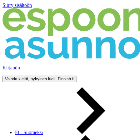
Siirry sisältöön
Kirjaudu
Vaihda kieltä, nykyinen kieli: Finnish
fi
FI - Suomeksi