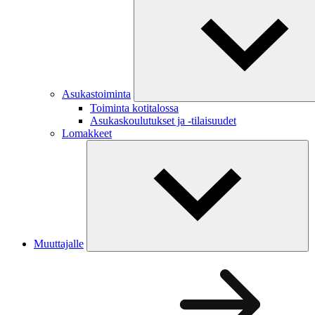
Asukastoiminta
Toiminta kotitalossa
Asukaskoulutukset ja -tilaisuudet
Lomakkeet
Muuttajalle