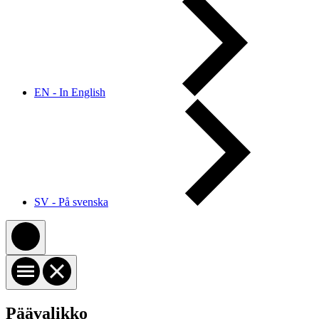
EN - In English
SV - På svenska
Päävalikko