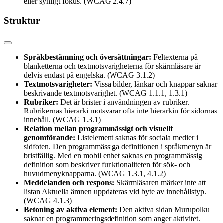
eller synligt fokus. (WCAG 2.4.7)
Struktur
Språkbestämning och översättningar:
Feltexterna på
blanketterna och textmotsvarigheterna för skärmläsare är
delvis endast på engelska. (WCAG 3.1.2)
Textmotsvarigheter:
Vissa bilder, länkar och knappar saknar
beskrivande textmotsvarighet. (WCAG 1.1.1, 1.3.1)
Rubriker:
Det är brister i användningen av rubriker.
Rubrikernas hierarki motsvarar ofta inte hierarkin för sidornas
innehåll. (WCAG 1.3.1)
Relation mellan programmässigt och visuellt
genomförande:
Listelement saknas för sociala medier i
sidfoten. Den programmässiga definitionen i språkmenyn är
bristfällig. Med en mobil enhet saknas en programmässig
definition som beskriver funktionaliteten för sök- och
huvudmenyknapparna. (WCAG 1.3.1, 4.1.2)
Meddelanden och respons:
Skärmläsaren märker inte att
listan Aktuella ämnen uppdateras vid byte av innehållstyp.
(WCAG 4.1.3)
Betoning av aktiva element:
Den aktiva sidan Murupolku
saknar en programmeringsdefinition som anger aktivitet.