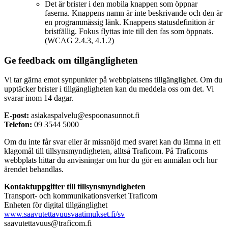
Det är brister i den mobila knappen som öppnar
faserna. Knappens namn är inte beskrivande och den är
en programmässig länk. Knappens statusdefinition är
bristfällig. Fokus flyttas inte till den fas som öppnats.
(WCAG 2.4.3, 4.1.2)
Ge feedback om tillgängligheten
Vi tar gärna emot synpunkter på webbplatsens tillgänglighet. Om du
upptäcker brister i tillgängligheten kan du meddela oss om det. Vi
svarar inom 14 dagar.
E-post:
asiakaspalvelu@espoonasunnot.fi
Telefon:
09 3544 5000
Om du inte får svar eller är missnöjd med svaret kan du lämna in ett
klagomål till tillsynsmyndigheten, alltså Traficom. På Traficoms
webbplats hittar du anvisningar om hur du gör en anmälan och hur
ärendet behandlas.
Kontaktuppgifter till tillsynsmyndigheten
Transport- och kommunikationsverket Traficom
Enheten för digital tillgänglighet
www.saavutettavuusvaatimukset.fi/sv
saavutettavuus@traficom.fi