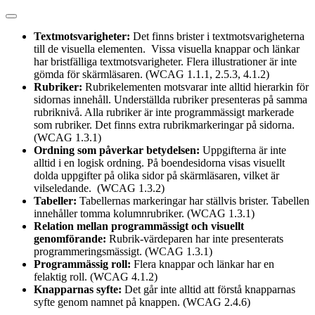
Textmotsvarigheter:
Det finns brister i textmotsvarigheterna
till de visuella elementen. Vissa visuella knappar och länkar
har bristfälliga textmotsvarigheter. Flera illustrationer är inte
gömda för skärmläsaren. (WCAG 1.1.1, 2.5.3, 4.1.2)
Rubriker:
Rubrikelementen motsvarar inte alltid hierarkin för
sidornas innehåll. Underställda rubriker presenteras på samma
rubriknivå. Alla rubriker är inte programmässigt markerade
som rubriker. Det finns extra rubrikmarkeringar på sidorna.
(WCAG 1.3.1)
Ordning som påverkar betydelsen:
Uppgifterna är inte
alltid i en logisk ordning. På boendesidorna visas visuellt
dolda uppgifter på olika sidor på skärmläsaren, vilket är
vilseledande. (WCAG 1.3.2)
Tabeller:
Tabellernas markeringar har ställvis brister. Tabellen
innehåller tomma kolumnrubriker. (WCAG 1.3.1)
Relation mellan programmässigt och visuellt
genomförande:
Rubrik-värdeparen har inte presenterats
programmeringsmässigt. (WCAG 1.3.1)
Programmässig roll:
Flera knappar och länkar har en
felaktig roll. (WCAG 4.1.2)
Knapparnas syfte:
Det går inte alltid att förstå knapparnas
syfte genom namnet på knappen. (WCAG 2.4.6)