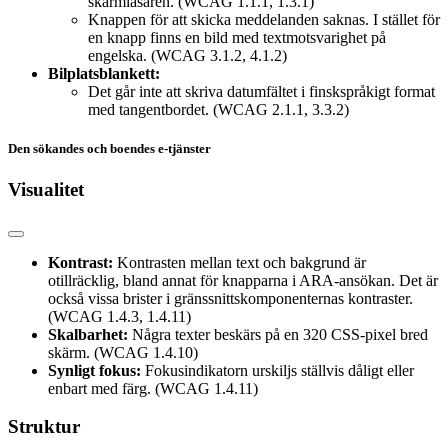
skärmläsaren. (WCAG 1.1.1, 1.3.1)
Knappen för att skicka meddelanden saknas. I stället för
en knapp finns en bild med textmotsvarighet på
engelska. (WCAG 3.1.2, 4.1.2)
Bilplatsblankett:
Det går inte att skriva datumfältet i finskspråkigt format
med tangentbordet. (WCAG 2.1.1, 3.3.2)
Den sökandes och boendes e-tjänster
Visualitet
Kontrast:
Kontrasten mellan text och bakgrund är
otillräcklig, bland annat för knapparna i ARA-ansökan. Det är
också vissa brister i gränssnittskomponenternas kontraster.
(WCAG 1.4.3, 1.4.11)
Skalbarhet:
Några texter beskärs på en 320 CSS-pixel bred
skärm. (WCAG 1.4.10)
Synligt fokus:
Fokusindikatorn urskiljs ställvis dåligt eller
enbart med färg. (WCAG 1.4.11)
Struktur