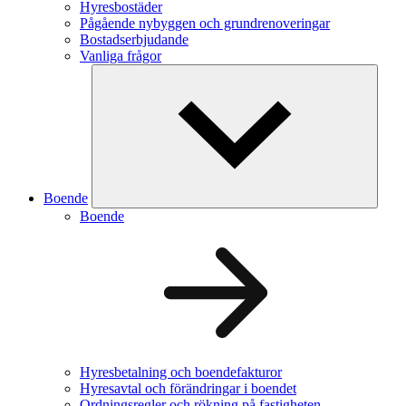
Hyresbostäder
Pågående nybyggen och grundrenoveringar
Bostadserbjudande
Vanliga frågor
Boende
Boende
Hyresbetalning och boendefakturor
Hyresavtal och förändringar i boendet
Ordningsregler och rökning på fastigheten