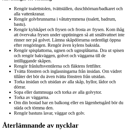
Rengör toalettstolen, tvättställen, duschhörnan/badkaret och
alla vattenkranar.
Rengör golvbrunnarna i våtutrymmena (toalett, badrum,
bastu).
Rengör kylskåpet och frysen och frosta av frysen. Kom ihåg
att övervaka frysen under upptiningen så att smältvattnet inte
rinner ner på golvet. Lämna skåpdörrarna ordentligt öppna
efter rengöringen. Rengör även kylens baksida.
Rengör spisplattorna, ugnen och ugnsplåtarna. Dra ut spisen
och rengör bakväggen, golvet och väggarna till de
intilliggande skåpen.
Rengör frånluftsventilerna och fläktens fettfilter.
Tvätta fönstren och inglasningarna från insidan. Om vädret
tillåter det bör du även tvätta fönstren från utsidan.
Torka insidan och utsidan av alla skåp, hyllor, lådor och
dörrar.
Sopa eller dammsuga och torka av alla golvytor.
Torka av väggarna.
Om din bostad har en balkong eller en lägenhetsgård bör du
städa och tömma den.
Rengör bastuns lavar, väggar och golv.
Återlämnande av nycklar