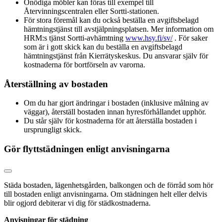
Onödiga möbler kan föras till exempel till
Återvinningscentralen eller Sortti-stationen.
För stora föremål kan du också beställa en avgiftsbelagd
hämtningstjänst till avstjälpningsplatsen. Mer information om
HRM:s tjänst Sortti-avhämtning
www.hsy.fi/sv/
. För saker
som är i gott skick kan du beställa en avgiftsbelagd
hämtningstjänst från Kierrätyskeskus. Du ansvarar själv för
kostnaderna för bortförseln av varorna.
Återställning av bostaden
Om du har gjort ändringar i bostaden (inklusive målning av
väggar), återställ bostaden innan hyresförhållandet upphör.
Du står själv för kostnaderna för att återställa bostaden i
ursprungligt skick.
Gör flyttstädningen enligt anvisningarna
Städa bostaden, lägenhetsgården, balkongen och de förråd som hör
till bostaden enligt anvisningarna. Om städningen helt eller delvis
blir ogjord debiterar vi dig för städkostnaderna.
Anvisningar för städning