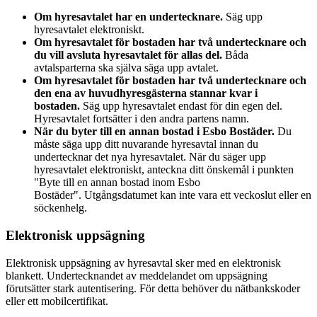
Om hyresavtalet har en undertecknare.
Säg upp
hyresavtalet elektroniskt.
Om hyresavtalet för bostaden har två undertecknare och
du vill avsluta hyresavtalet för allas del.
Båda
avtalsparterna ska själva säga upp avtalet.
Om hyresavtalet för bostaden har två undertecknare och
den ena av huvudhyresgästerna stannar kvar i
bostaden.
Säg upp hyresavtalet endast för din egen del.
Hyresavtalet fortsätter i den andra partens namn.
När du byter till en annan bostad i Esbo Bostäder.
Du
måste säga upp ditt nuvarande hyresavtal innan du
undertecknar det nya hyresavtalet. När du säger upp
hyresavtalet elektroniskt, anteckna ditt önskemål i punkten
"Byte till en annan bostad inom Esbo
Bostäder". Utgångsdatumet kan inte vara ett veckoslut eller en
söckenhelg.
Elektronisk uppsägning
Elektronisk uppsägning av hyresavtal sker med en elektronisk
blankett. Undertecknandet av meddelandet om uppsägning
förutsätter stark autentisering. För detta behöver du nätbankskoder
eller ett mobilcertifikat.