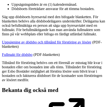
Uppsägningstiden är en (1) kalendermånad.
Dödsboets företrädare ansvarar för att tömma bostaden.
Säg upp dödsboets hyresavtal med den bifogade blanketten. För
blanketten behövs alla dödsbodelägares underskrifter. Delägarna kan
också befullmäktiga en person att säga upp hyresavtalet med en
fullmakt. För befullmäktigande kan man använda fullmakten som
finns på vår webbplats eller bifoga en färdigt utfärdad fullmakt.
Uppsägning av dödsbo och tillstånd för förstöring av lösöre
(PDF-
blanketten)
Fullmakt för dödsbo
(PDF-blanketten)
Tillstånd för förstöring behövs om ett föremål av misstag blir kvar i
bostaden eller om bostaden inte alls töms. Tillståndet för förstöring
ger Esbo Bostäder möjlighet att förstöra lösöre som blivit kvar i
bostaden och fakturera dödsboet för de kostnader som förstöringen
av lösöret medför.
Bekanta dig också med