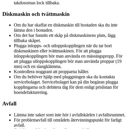
takdosornas lock tillbaka.
Diskmaskin och tvättmaskin
Om du har skaffat en diskmaskin till bostaden ska du inte
lämna den i bostaden.
Om det har funnits ett skåp på diskmaskinens plats, lägg
tillbaka skåpet.
Plugga inlopps- och utloppskopplingen när du tar bort
diskmaskinen eller tvättmaskinen. För att plugga
inloppskopplingen bör man använda en mässingspropp. För
att plugga utloppskopplingen bör man använda proppar (19
mm) och en slangklämma.
Kontrollera noggrant att propparna håller.
Om du behöver hjälp med pluggningen ska du kontakta
servicebolaget. Servicebolaget kan på din begäran plugga
kopplingarna och debitera dig för dem enligt prislistan för
boendefakturering.
Avfall
Lämna inte saker som inte hör i avfallskärlen i avfallsrummet.
För problemavfall till områdets återvinningspunkt för farligt
avfall.