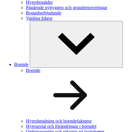
Hyresbostäder
Pågående nybyggen och grundrenoveringar
Bostadserbjudande
Vanliga frågor
Boende
Boende
Hyresbetalning och boendefakturor
Hyresavtal och förändringar i boendet
Ordningsregler och rökning på fastigheten