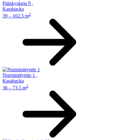
Pääskyskuja 9
,
Karabacka
2
39 – 102.5 m
Nurminiityntie 1
,
Karabacka
2
36 – 73.5 m