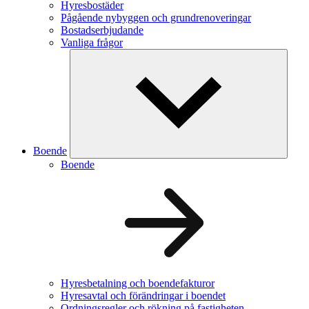
Hyresbostäder
Pågående nybyggen och grundrenoveringar
Bostadserbjudande
Vanliga frågor
Boende
Boende
Hyresbetalning och boendefakturor
Hyresavtal och förändringar i boendet
Ordningsregler och rökning på fastigheten