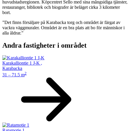
huvudstadsregionen.
Köpcentret Sello med sina mångsidiga tjänster,
restauranger, bibliotek och biografer är beläget cirka 3 kilometer
bort.
”Det finns försäljare på Karabacka torg och området är färgat av
vackra väggmuraler. Området är en bra plats att bo för människor i
alla åldrar.”
Andra fastigheter i området
Karakalliontie 1 J-K
,
Karabacka
2
31 – 71.5 m
Ratamotie 1
,