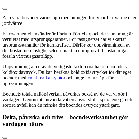
Alla våra bostäder värms upp med antingen förnybar fjärrvärme eller
jordvärme.
Fjärrvärmen vi använder är Fortum Förnybar, och dess ursprung är
verifierat med ursprungsgarantier. För fastighetsel har vi skaffat
ursprungsgarantier för kärnkraftsel. Därför ger uppvärmningen av
din bostad och fastighetselen i praktiken upphov till nästan inga
fossila växthusgasutsläpp.
Uppvärmning är en av de viktigaste faktorerna bakom boendets
koldioxidavtryck. Du kan beräkna koldioxidavtrycket för ditt eget
boende med
en klimatkalkylator
och ange nollutsläpp för
uppvärmningen.
Boendets totala miljöpåverkan påverkas också av de val vi gör i
vardagen. Genom att använda vatten ansvarsfullt, spara energi och
sortera avfall kan du minska ditt boendes avtryck ytterligare.
Delta, påverka och trivs – boendeverksamhet gör
vardagen bättre