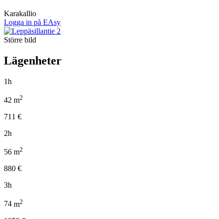
Karakallio
Logga in på EAsy
Större bild
Lägenheter
1h
2
42
m
711
€
2h
2
56
m
880
€
3h
2
74
m