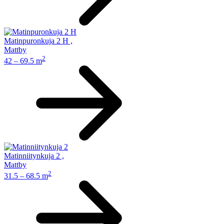
Matinpuronkuja 2 H
,
Mattby
2
42 – 69.5 m
Matinniitynkuja 2
,
Mattby
2
31.5 – 68.5 m