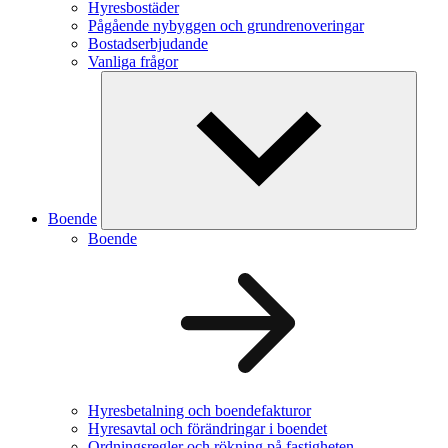
Hyresbostäder
Pågående nybyggen och grundrenoveringar
Bostadserbjudande
Vanliga frågor
Boende
Boende
Hyresbetalning och boendefakturor
Hyresavtal och förändringar i boendet
Ordningsregler och rökning på fastigheten