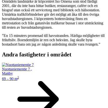
Områdets landmärke är köpcentret Iso Omena som stod färdigt
2001, där du inte bara hittar butiker, restauranger, caféer och en
biograf utan också ett servicetorg med bibliotek och hälsostation.
Utmärkta trafikförbindelser gör det möjligt att åka till den övriga
huvudstadsregionen. I köpcentrets bottenvåning finns en
metrostation och från gatunivån trafikerar bussar i stor utsträckning
till resten av huvudstadsregionen.
”En 15 minuters promenad till havsstranden. Härliga möjligheter till
friluftsliv. Boendemiljön är ren och bekväm. Jag skulle byta
bostadsort bara om jag av någon anledning skulle vara tvungen.”
Andra fastigheter i området
Nuottaniementie 7
,
Mattby
2
69 – 90 m