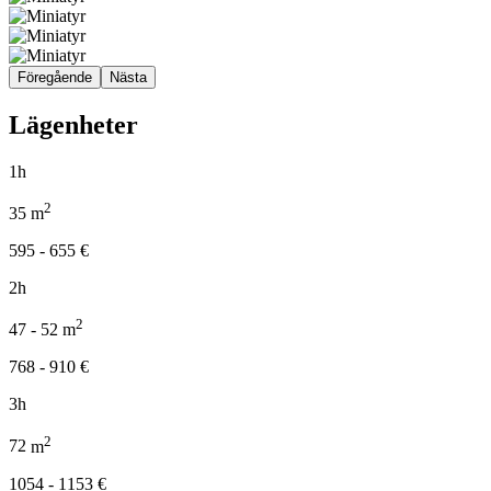
Föregående
Nästa
Lägenheter
1h
2
35
m
595 - 655
€
2h
2
47 - 52
m
768 - 910
€
3h
2
72
m
1054 - 1153
€