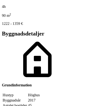
4h
2
90
m
1222 - 1359
€
Byggnadsdetaljer
Grundinformation
Hustyp
Höghus
Byggnadsår
2017
Antalet bostäder
45