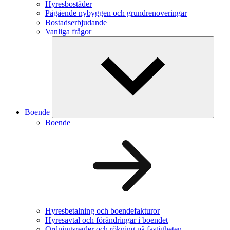
Hyresbostäder
Pågående nybyggen och grundrenoveringar
Bostadserbjudande
Vanliga frågor
Boende
Boende
Hyresbetalning och boendefakturor
Hyresavtal och förändringar i boendet
Ordningsregler och rökning på fastigheten