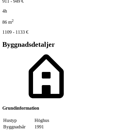
911 - 949
€
4h
2
86
m
1109 - 1133
€
Byggnadsdetaljer
Grundinformation
Hustyp
Höghus
Byggnadsår
1991