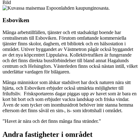
Bild
Esboviken
Många arbetstillfällen, tjänster och ett stadsaktigt boende har
centraliserats till Esboviken. Förutom omfattande kommersiella
tjänster finns skolor, daghem, ett bibliotek och en hälsostation i
området. Utöver byggandet av Västmetron pågår också byggandet
av det nya köpcentret Lippulaiva. Kollektivtrafiken är fungerande
och det finns direkta bussförbindelser till bland annat Hagalunds
centrum och Helsingfors. Västerleden finns också nästan intill, vilket
underlättar vardagen för bilägaren.
Många människor som älskar stadslivet har dock naturen nära sitt
hjärta, och Esboviken erbjuder också utmärkta möjligheter till
friluftsliv. Frisksportarens dagar piggas upp av havet som är bara en
kort bit bort och som erbjuder vackra landskap och friska vindar.
Även de som tycker om inomhusidrott behöver inte stanna hemma
eftersom det finns såväl en sim-, is- som idrottshall i området.
”Havet är nära och det finns många fina stränder.”
Andra fastigheter i området