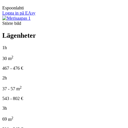
Espoonlahti
Logga in på EAsy
Större bild
Lägenheter
1h
2
30
m
467 - 476
€
2h
2
37 - 57
m
543 - 802
€
3h
2
69
m