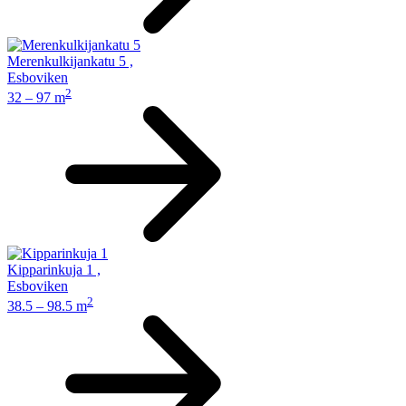
Merenkulkijankatu 5
,
Esboviken
2
32 – 97 m
Kipparinkuja 1
,
Esboviken
2
38.5 – 98.5 m