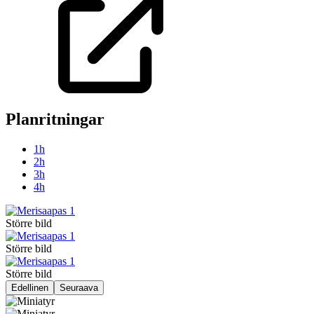
Planritningar
1h
2h
3h
4h
Större bild
Större bild
Större bild
Edellinen
Seuraava