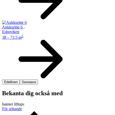
Ankkuritie 6
,
Esboviken
2
38 – 73.5 m
Edellinen
Seuraava
Bekanta dig också med
banner liftups
För sökande