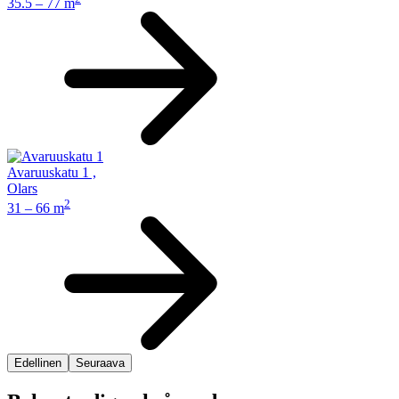
35.5 – 77 m
Avaruuskatu 1
,
Olars
2
31 – 66 m
Edellinen
Seuraava