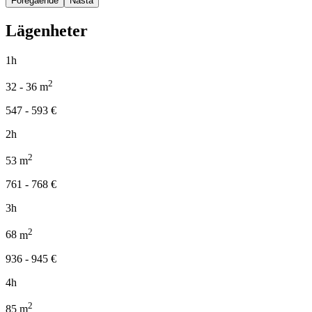
Föregående
Nästa
Lägenheter
1h
2
32 - 36
m
547 - 593
€
2h
2
53
m
761 - 768
€
3h
2
68
m
936 - 945
€
4h
2
85
m