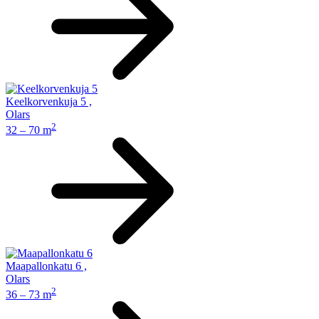
Keelkorvenkuja 5
,
Olars
2
32 – 70 m
Maapallonkatu 6
,
Olars
2
36 – 73 m