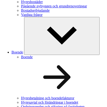
Hyresbostäder
Pågående nybyggen och grundrenoveringar
Bostadserbjudande
Vanliga frågor
Boende
Boende
Hyresbetalning och boendefakturor
Hyresavtal och förändringar i boendet
Ordningsregler och rökning på fastigheten