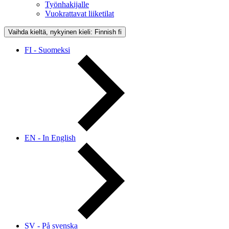
Työnhakijalle
Vuokrattavat liiketilat
Vaihda kieltä, nykyinen kieli: Finnish
fi
FI - Suomeksi
EN - In English
SV - På svenska