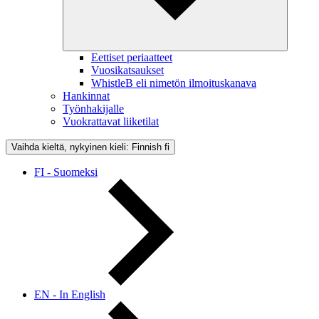
Eettiset periaatteet
Vuosikatsaukset
WhistleB eli nimetön ilmoituskanava
Hankinnat
Työnhakijalle
Vuokrattavat liiketilat
Vaihda kieltä, nykyinen kieli: Finnish
fi
FI - Suomeksi
EN - In English