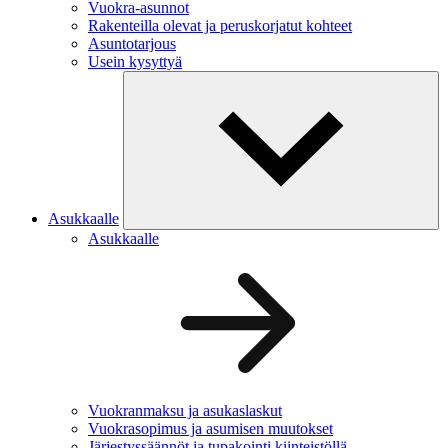
Vuokra-asunnot
Rakenteilla olevat ja peruskorjatut kohteet
Asuntotarjous
Usein kysyttyä
Asukkaalle
Asukkaalle
Vuokranmaksu ja asukaslaskut
Vuokrasopimus ja asumisen muutokset
Järjestyssäännöt ja tupakointi kiinteistöllä