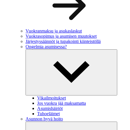
Vuokranmaksu ja asukaslaskut
Vuokrasopimus ja asumisen muutokset
Järjestyssäännöt ja tupakointi kiinteistöllä
Ongelmia asumisessa?
Vikailmoitukset
Jos vuokra jää maksamatta
Asumishäiriöt
Tuhoeläimet
Asunnon hyvä hoito