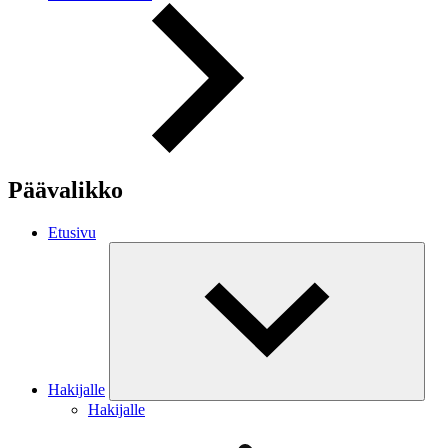
Päävalikko
Etusivu
Hakijalle
Hakijalle