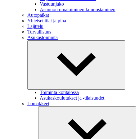
Vastuunjako
Asunnon omatoiminen kunnostaminen
Autopaikat
Yhteiset tilat ja piha
Lajittelu
Turvallisuus
Asukastoiminta
Toiminta kotitalossa
Asukaskoulutukset ja -tilaisuudet
Lomakkeet