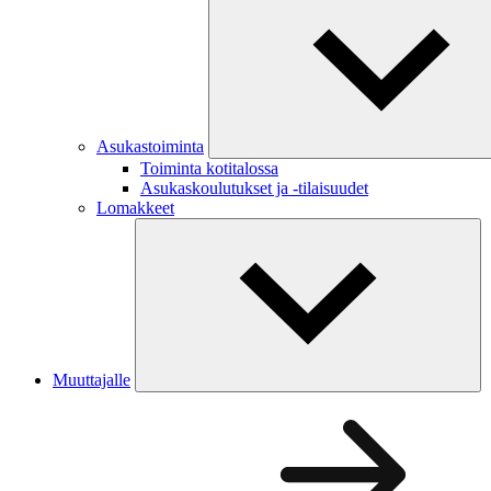
Asukastoiminta
Toiminta kotitalossa
Asukaskoulutukset ja -tilaisuudet
Lomakkeet
Muuttajalle