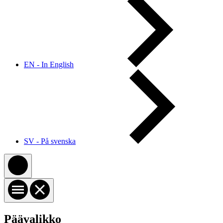
EN - In English
SV - På svenska
Päävalikko