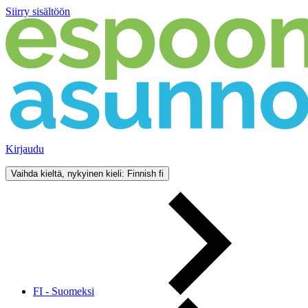
Siirry sisältöön
Kirjaudu
Vaihda kieltä, nykyinen kieli: Finnish
fi
FI - Suomeksi