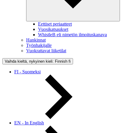
Eettiset periaatteet
Vuosikatsaukset
WhistleB eli nimetön ilmoituskanava
Hankinnat
Työnhakijalle
Vuokrattavat liiketilat
Vaihda kieltä, nykyinen kieli: Finnish
fi
FI - Suomeksi
EN - In English