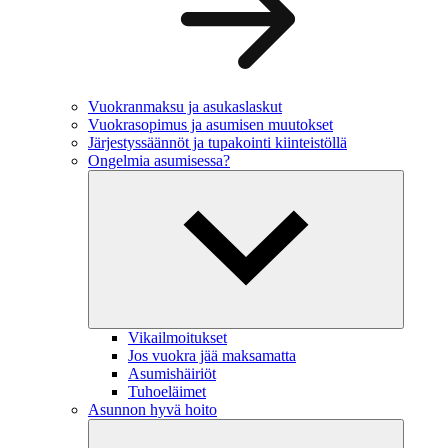
Vuokranmaksu ja asukaslaskut
Vuokrasopimus ja asumisen muutokset
Järjestyssäännöt ja tupakointi kiinteistöllä
Ongelmia asumisessa?
Vikailmoitukset
Jos vuokra jää maksamatta
Asumishäiriöt
Tuhoeläimet
Asunnon hyvä hoito