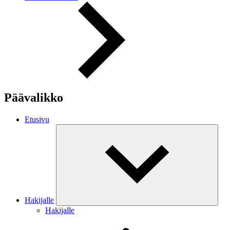
Päävalikko
Etusivu
Hakijalle
Hakijalle