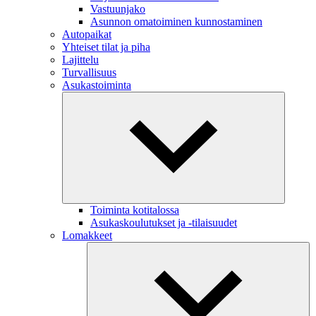
Vastuunjako
Asunnon omatoiminen kunnostaminen
Autopaikat
Yhteiset tilat ja piha
Lajittelu
Turvallisuus
Asukastoiminta
Toiminta kotitalossa
Asukaskoulutukset ja -tilaisuudet
Lomakkeet