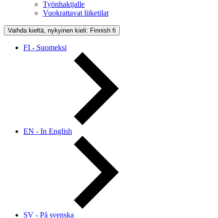
Työnhakijalle
Vuokrattavat liiketilat
Vaihda kieltä, nykyinen kieli: Finnish
fi
FI - Suomeksi
EN - In English
SV - På svenska