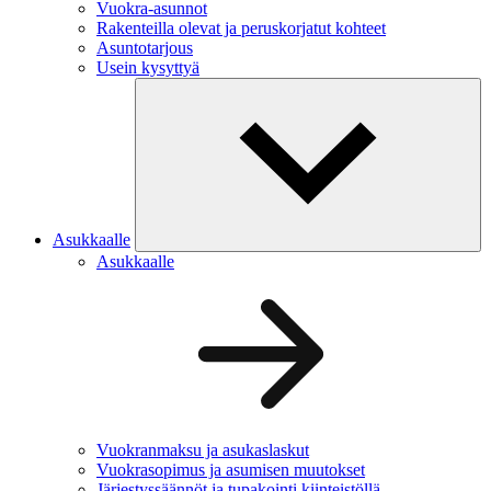
Vuokra-asunnot
Rakenteilla olevat ja peruskorjatut kohteet
Asuntotarjous
Usein kysyttyä
Asukkaalle
Asukkaalle
Vuokranmaksu ja asukaslaskut
Vuokrasopimus ja asumisen muutokset
Järjestyssäännöt ja tupakointi kiinteistöllä