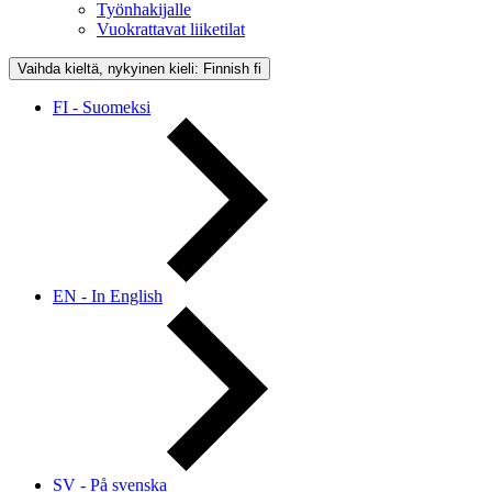
Työnhakijalle
Vuokrattavat liiketilat
Vaihda kieltä, nykyinen kieli: Finnish
fi
FI - Suomeksi
EN - In English
SV - På svenska