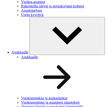
Vuokra-asunnot
Rakenteilla olevat ja peruskorjatut kohteet
Asuntotarjous
Usein kysyttyä
Asukkaalle
Asukkaalle
Vuokranmaksu ja asukaslaskut
Vuokrasopimus ja asumisen muutokset
Järjestyssäännöt ja tupakointi kiinteistöllä