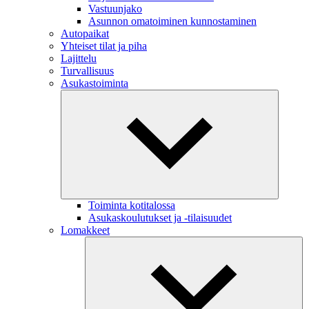
Vastuunjako
Asunnon omatoiminen kunnostaminen
Autopaikat
Yhteiset tilat ja piha
Lajittelu
Turvallisuus
Asukastoiminta
Toiminta kotitalossa
Asukaskoulutukset ja -tilaisuudet
Lomakkeet