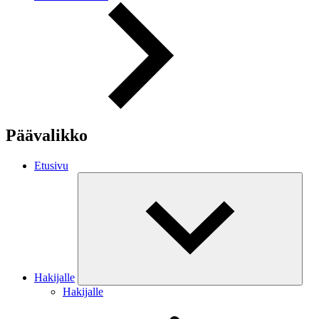
Päävalikko
Etusivu
Hakijalle
Hakijalle