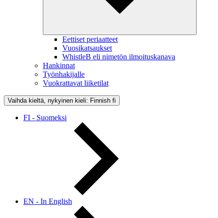
Eettiset periaatteet
Vuosikatsaukset
WhistleB eli nimetön ilmoituskanava
Hankinnat
Työnhakijalle
Vuokrattavat liiketilat
Vaihda kieltä, nykyinen kieli: Finnish
fi
FI - Suomeksi
EN - In English