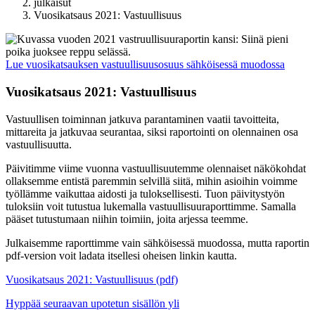
julkaisut
Vuosikatsaus 2021: Vastuullisuus
Lue vuosikatsauksen vastuullisuusosuus sähköisessä muodossa
Vuosikatsaus 2021: Vastuullisuus
Vastuullisen toiminnan jatkuva parantaminen vaatii tavoitteita,
mittareita ja jatkuvaa seurantaa, siksi raportointi on olennainen osa
vastuullisuutta.
Päivitimme viime vuonna vastuullisuutemme olennaiset näkökohdat
ollaksemme entistä paremmin selvillä siitä, mihin asioihin voimme
työllämme vaikuttaa aidosti ja tuloksellisesti. Tuon päivitystyön
tuloksiin voit tutustua lukemalla vastuullisuuraporttimme. Samalla
pääset tutustumaan niihin toimiin, joita arjessa teemme.
Julkaisemme raporttimme vain sähköisessä muodossa, mutta raportin
pdf-version voit ladata itsellesi oheisen linkin kautta.
Vuosikatsaus 2021: Vastuullisuus (pdf)
Hyppää seuraavan upotetun sisällön yli