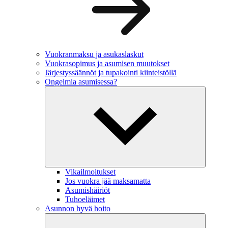
Vuokranmaksu ja asukaslaskut
Vuokrasopimus ja asumisen muutokset
Järjestyssäännöt ja tupakointi kiinteistöllä
Ongelmia asumisessa?
Vikailmoitukset
Jos vuokra jää maksamatta
Asumishäiriöt
Tuhoeläimet
Asunnon hyvä hoito