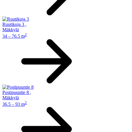
Ruutikuja 3
,
Mäkkylä
2
34 – 76.5 m
Postipuuntie 8
,
Mäkkylä
2
36.5 – 93 m