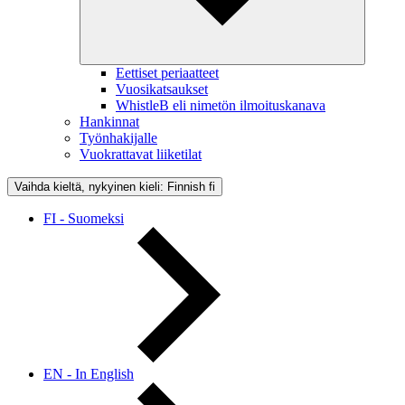
Eettiset periaatteet
Vuosikatsaukset
WhistleB eli nimetön ilmoituskanava
Hankinnat
Työnhakijalle
Vuokrattavat liiketilat
Vaihda kieltä, nykyinen kieli: Finnish
fi
FI - Suomeksi
EN - In English