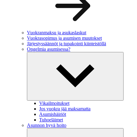
Vuokranmaksu ja asukaslaskut
Vuokrasopimus ja asumisen muutokset
Järjestyssäännöt ja tupakointi kiinteistöllä
Ongelmia asumisessa?
Vikailmoitukset
Jos vuokra jää maksamatta
Asumishäiriöt
Tuhoeläimet
Asunnon hyvä hoito