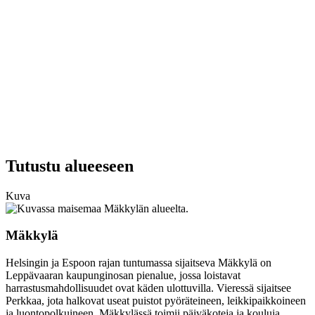
Tutustu alueeseen
Kuva
Mäkkylä
Helsingin ja Espoon rajan tuntumassa sijaitseva Mäkkylä on
Leppävaaran kaupunginosan pienalue, jossa loistavat
harrastusmahdollisuudet ovat käden ulottuvilla. Vieressä sijaitsee
Perkkaa, jota halkovat useat puistot pyöräteineen, leikkipaikkoineen
ja luontopolkuineen. Mäkkylässä toimii päiväkoteja ja kouluja,