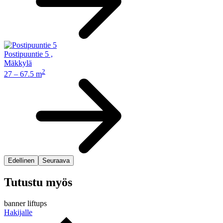
Postipuuntie 5
,
Mäkkylä
2
27 – 67.5 m
Edellinen
Seuraava
Tutustu myös
banner liftups
Hakijalle