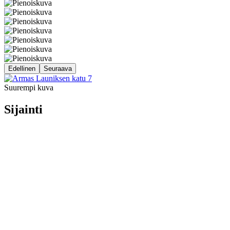
Edellinen
Seuraava
Suurempi kuva
Sijainti