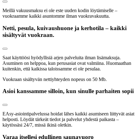
Meillä vakuusmaksu ei ole este uuden kodin löytämiselle –
vuokraamme kaikki asuntomme ilman vuokravakuutta.
Netti, pesula, kuivaushuone ja kerhotila – kaikki
sisältyvät vuokraan.
Saat käyttöösi hyödyllisiä arjen palveluita ilman lisämaksuja.
Asuminen on helppoa, kun perusasiat ovat valmiina. Huomaathan
kuitenkin, että kaikissa taloissamme ei ole pesulaa.
Vuokraan sisältyvän nettiyhteyden nopeus on 50 Mb.
Asioi kanssamme silloin, kun sinulle parhaiten sopii
EAsy-asiointipalvelussa hoidat lähes kaikki asumiseen liittyvät asiat
helposti. Löydät tärkeät tiedot ja palvelut yhdestä paikasta –
käytössäsi 24/7, missä ikinä oletkin.
Varaa itsellesi edullinen saunavuoro