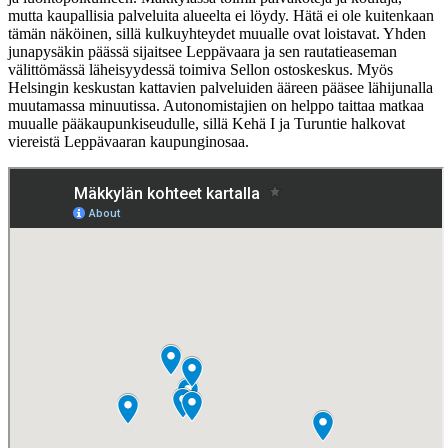
mutta kaupallisia palveluita alueelta ei löydy. Hätä ei ole kuitenkaan
tämän näköinen, sillä kulkuyhteydet muualle ovat loistavat. Yhden
junapysäkin päässä sijaitsee Leppävaara ja sen rautatieaseman
välittömässä läheisyydessä toimiva Sellon ostoskeskus. Myös
Helsingin keskustan kattavien palveluiden ääreen pääsee lähijunalla
muutamassa minuutissa. Autonomistajien on helppo taittaa matkaa
muualle pääkaupunkiseudulle, sillä Kehä I ja Turuntie halkovat
viereistä Leppävaaran kaupunginosaa.