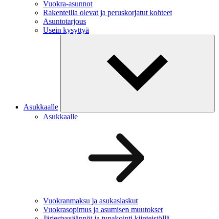
Vuokra-asunnot
Rakenteilla olevat ja peruskorjatut kohteet
Asuntotarjous
Usein kysyttyä
Asukkaalle
Asukkaalle
Vuokranmaksu ja asukaslaskut
Vuokrasopimus ja asumisen muutokset
Järjestyssäännöt ja tupakointi kiinteistöllä