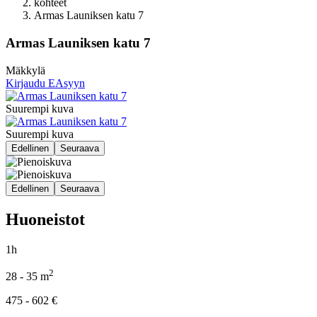
kohteet
Armas Launiksen katu 7
Armas Launiksen katu 7
Mäkkylä
Kirjaudu EAsyyn
Suurempi kuva
Suurempi kuva
Edellinen
Seuraava
Edellinen
Seuraava
Huoneistot
1h
2
28 - 35
m
475 - 602
€