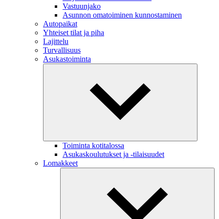
Vastuunjako
Asunnon omatoiminen kunnostaminen
Autopaikat
Yhteiset tilat ja piha
Lajittelu
Turvallisuus
Asukastoiminta
Toiminta kotitalossa
Asukaskoulutukset ja -tilaisuudet
Lomakkeet