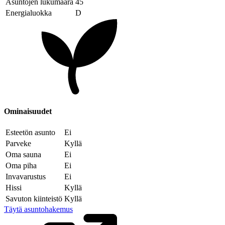
Asuntojen lukumäärä
45
Energialuokka
D
Ominaisuudet
Esteetön asunto
Ei
Parveke
Kyllä
Oma sauna
Ei
Oma piha
Ei
Invavarustus
Ei
Hissi
Kyllä
Savuton kiinteistö
Kyllä
Täytä asuntohakemus