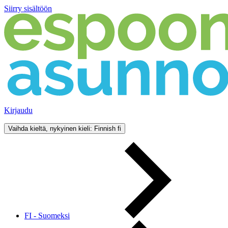
Siirry sisältöön
Kirjaudu
Vaihda kieltä, nykyinen kieli: Finnish
fi
FI - Suomeksi