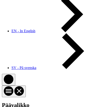
EN - In English
SV - På svenska
Päävalikko