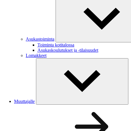
Asukastoiminta
Toiminta kotitalossa
Asukaskoulutukset ja -tilaisuudet
Lomakkeet
Muuttajalle