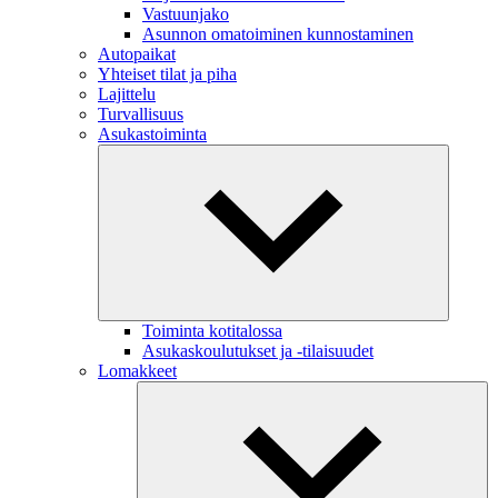
Vastuunjako
Asunnon omatoiminen kunnostaminen
Autopaikat
Yhteiset tilat ja piha
Lajittelu
Turvallisuus
Asukastoiminta
Toiminta kotitalossa
Asukaskoulutukset ja -tilaisuudet
Lomakkeet