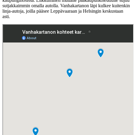
kaupunginosissa. Liikkuminen muualle pääkaupunkiseudulle sujuu
sutjakkaimmin omalla autolla. Vanhakartanon läpi kulkee kuitenkin
linja-autoja, joilla pääsee Leppävaaraan ja Helsingin keskustaan
asti.