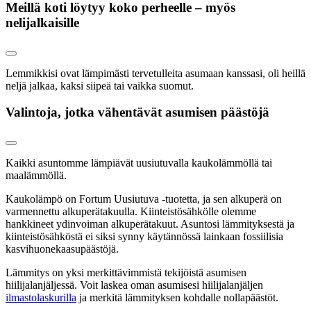
Meillä koti löytyy koko perheelle – myös
nelijalkaisille
Lemmikkisi ovat lämpimästi tervetulleita asumaan kanssasi, oli heillä
neljä jalkaa, kaksi siipeä tai vaikka suomut.
Valintoja, jotka vähentävät asumisen päästöjä
Kaikki asuntomme lämpiävät uusiutuvalla kaukolämmöllä tai
maalämmöllä.
Kaukolämpö on Fortum Uusiutuva -tuotetta, ja sen alkuperä on
varmennettu alkuperätakuulla. Kiinteistösähkölle olemme
hankkineet ydinvoiman alkuperätakuut. Asuntosi lämmityksestä ja
kiinteistösähköstä ei siksi synny käytännössä lainkaan fossiilisia
kasvihuonekaasupäästöjä.
Lämmitys on yksi merkittävimmistä tekijöistä asumisen
hiilijalanjäljessä. Voit laskea oman asumisesi hiilijalanjäljen
ilmastolaskurilla
ja merkitä lämmityksen kohdalle nollapäästöt.