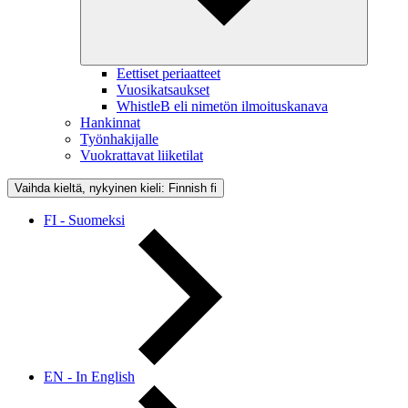
Eettiset periaatteet
Vuosikatsaukset
WhistleB eli nimetön ilmoituskanava
Hankinnat
Työnhakijalle
Vuokrattavat liiketilat
Vaihda kieltä, nykyinen kieli: Finnish
fi
FI - Suomeksi
EN - In English