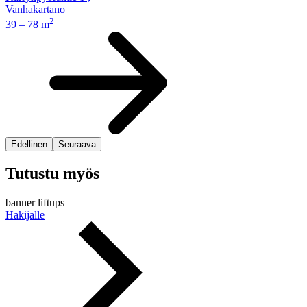
Vanhakartano
2
39 – 78 m
Edellinen
Seuraava
Tutustu myös
banner liftups
Hakijalle