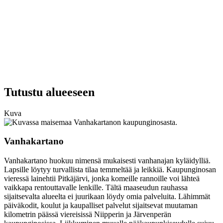
Tutustu alueeseen
Kuva
Vanhakartano
Vanhakartano huokuu nimensä mukaisesti vanhanajan kyläidylliä.
Lapsille löytyy turvallista tilaa temmeltää ja leikkiä. Kaupunginosan
vieressä lainehtii Pitkäjärvi, jonka komeille rannoille voi lähteä
vaikkapa rentouttavalle lenkille. Tältä maaseudun rauhassa
sijaitsevalta alueelta ei juurikaan löydy omia palveluita. Lähimmät
päiväkodit, koulut ja kaupalliset palvelut sijaitsevat muutaman
kilometrin päässä viereisissä Niipperin ja Järvenperän