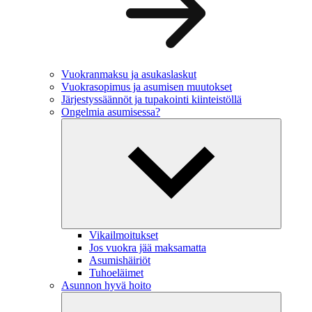
Vuokranmaksu ja asukaslaskut
Vuokrasopimus ja asumisen muutokset
Järjestyssäännöt ja tupakointi kiinteistöllä
Ongelmia asumisessa?
Vikailmoitukset
Jos vuokra jää maksamatta
Asumishäiriöt
Tuhoeläimet
Asunnon hyvä hoito