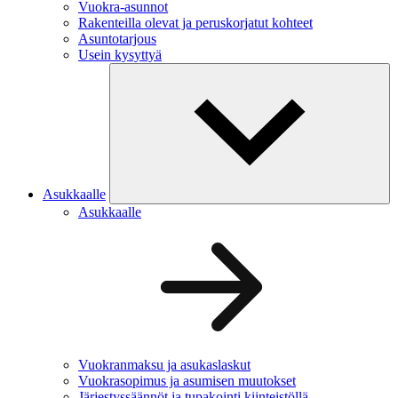
Vuokra-asunnot
Rakenteilla olevat ja peruskorjatut kohteet
Asuntotarjous
Usein kysyttyä
Asukkaalle
Asukkaalle
Vuokranmaksu ja asukaslaskut
Vuokrasopimus ja asumisen muutokset
Järjestyssäännöt ja tupakointi kiinteistöllä