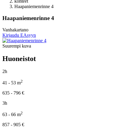
kohteet
Haapaniemenrinne 4
Haapaniemenrinne 4
Vanhakartano
Kirjaudu EAsyyn
Suurempi kuva
Huoneistot
2h
2
41 - 53
m
635 - 796
€
3h
2
63 - 66
m
857 - 905
€