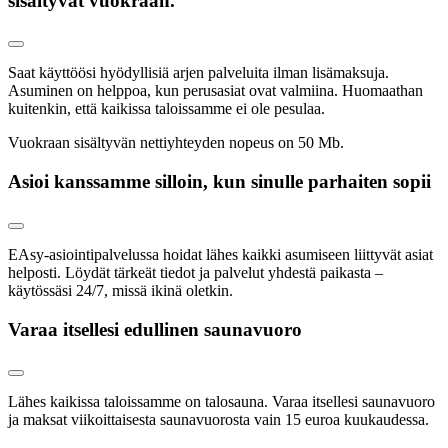
sisältyvät vuokraan.
Saat käyttöösi hyödyllisiä arjen palveluita ilman lisämaksuja.
Asuminen on helppoa, kun perusasiat ovat valmiina. Huomaathan
kuitenkin, että kaikissa taloissamme ei ole pesulaa.
Vuokraan sisältyvän nettiyhteyden nopeus on 50 Mb.
Asioi kanssamme silloin, kun sinulle parhaiten sopii
EAsy-asiointipalvelussa hoidat lähes kaikki asumiseen liittyvät asiat
helposti. Löydät tärkeät tiedot ja palvelut yhdestä paikasta –
käytössäsi 24/7, missä ikinä oletkin.
Varaa itsellesi edullinen saunavuoro
Lähes kaikissa taloissamme on talosauna. Varaa itsellesi saunavuoro
ja maksat viikoittaisesta saunavuorosta vain 15 euroa kuukaudessa.