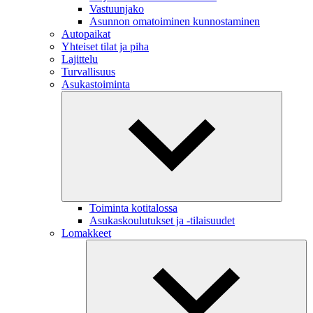
Vastuunjako
Asunnon omatoiminen kunnostaminen
Autopaikat
Yhteiset tilat ja piha
Lajittelu
Turvallisuus
Asukastoiminta
Toiminta kotitalossa
Asukaskoulutukset ja -tilaisuudet
Lomakkeet