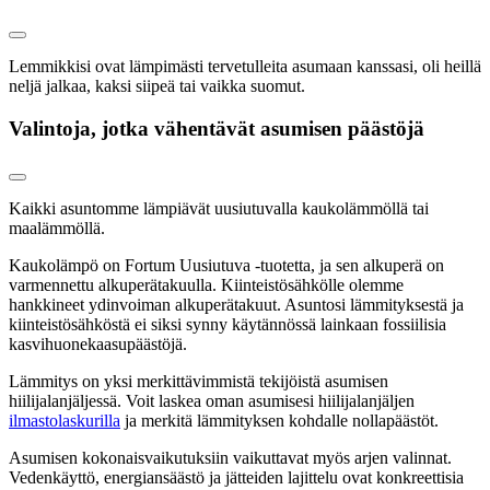
Lemmikkisi ovat lämpimästi tervetulleita asumaan kanssasi, oli heillä
neljä jalkaa, kaksi siipeä tai vaikka suomut.
Valintoja, jotka vähentävät asumisen päästöjä
Kaikki asuntomme lämpiävät uusiutuvalla kaukolämmöllä tai
maalämmöllä.
Kaukolämpö on Fortum Uusiutuva -tuotetta, ja sen alkuperä on
varmennettu alkuperätakuulla. Kiinteistösähkölle olemme
hankkineet ydinvoiman alkuperätakuut. Asuntosi lämmityksestä ja
kiinteistösähköstä ei siksi synny käytännössä lainkaan fossiilisia
kasvihuonekaasupäästöjä.
Lämmitys on yksi merkittävimmistä tekijöistä asumisen
hiilijalanjäljessä. Voit laskea oman asumisesi hiilijalanjäljen
ilmastolaskurilla
ja merkitä lämmityksen kohdalle nollapäästöt.
Asumisen kokonaisvaikutuksiin vaikuttavat myös arjen valinnat.
Vedenkäyttö, energiansäästö ja jätteiden lajittelu ovat konkreettisia