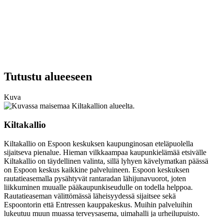
Tutustu alueeseen
Kuva
Kiltakallio
Kiltakallio on Espoon keskuksen kaupunginosan eteläpuolella
sijaitseva pienalue. Hieman vilkkaampaa kaupunkielämää etsivälle
Kiltakallio on täydellinen valinta, sillä lyhyen kävelymatkan päässä
on Espoon keskus kaikkine palveluineen. Espoon keskuksen
rautatieasemalla pysähtyvät rantaradan lähijunavuorot, joten
liikkuminen muualle pääkaupunkiseudulle on todella helppoa.
Rautatieaseman välittömässä läheisyydessä sijaitsee sekä
Espoontorin että Entressen kauppakeskus. Muihin palveluihin
lukeutuu muun muassa terveysasema, uimahalli ja urheilupuisto.