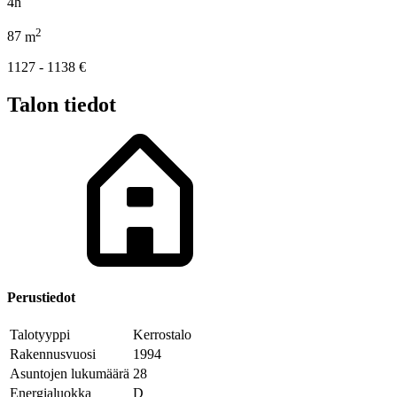
4h
2
87
m
1127 - 1138
€
Talon tiedot
Perustiedot
Talotyyppi
Kerrostalo
Rakennusvuosi
1994
Asuntojen lukumäärä
28
Energialuokka
D