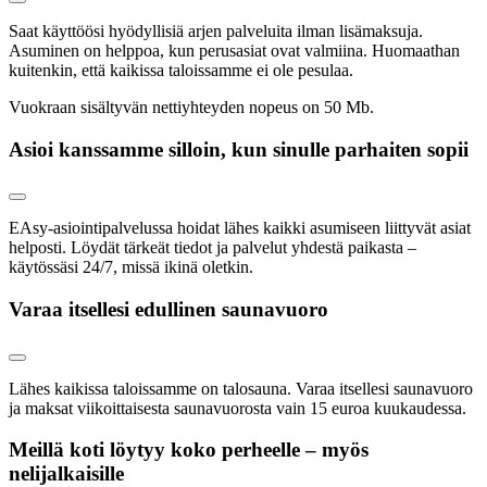
Saat käyttöösi hyödyllisiä arjen palveluita ilman lisämaksuja.
Asuminen on helppoa, kun perusasiat ovat valmiina. Huomaathan
kuitenkin, että kaikissa taloissamme ei ole pesulaa.
Vuokraan sisältyvän nettiyhteyden nopeus on 50 Mb.
Asioi kanssamme silloin, kun sinulle parhaiten sopii
EAsy-asiointipalvelussa hoidat lähes kaikki asumiseen liittyvät asiat
helposti. Löydät tärkeät tiedot ja palvelut yhdestä paikasta –
käytössäsi 24/7, missä ikinä oletkin.
Varaa itsellesi edullinen saunavuoro
Lähes kaikissa taloissamme on talosauna. Varaa itsellesi saunavuoro
ja maksat viikoittaisesta saunavuorosta vain 15 euroa kuukaudessa.
Meillä koti löytyy koko perheelle – myös
nelijalkaisille