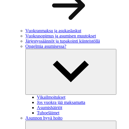
Vuokranmaksu ja asukaslaskut
Vuokrasopimus ja asumisen muutokset
Järjestyssäännöt ja tupakointi kiinteistöllä
Ongelmia asumisessa?
Vikailmoitukset
Jos vuokra jää maksamatta
Asumishäiriöt
Tuhoeläimet
Asunnon hyvä hoito