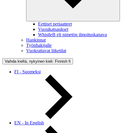
Eettiset periaatteet
Vuosikatsaukset
WhistleB eli nimetön ilmoituskanava
Hankinnat
Työnhakijalle
Vuokrattavat liiketilat
Vaihda kieltä, nykyinen kieli: Finnish
fi
FI - Suomeksi
EN - In English