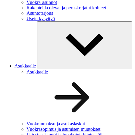
Vuokra-asunnot
Rakenteilla olevat ja peruskorjatut kohteet
Asuntotarjous
Usein kysyttyä
Asukkaalle
Asukkaalle
Vuokranmaksu ja asukaslaskut
Vuokrasopimus ja asumisen muutokset
Järjestyssäännöt ja tupakointi kiinteistöllä