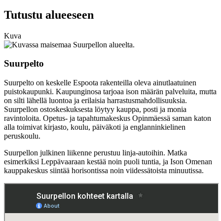
Tutustu alueeseen
Kuva
Suurpelto
Suurpelto on keskelle Espoota rakenteilla oleva ainutlaatuinen
puistokaupunki. Kaupunginosa tarjoaa ison määrän palveluita, mutta
on silti lähellä luontoa ja erilaisia harrastusmahdollisuuksia.
Suurpellon ostoskeskuksesta löytyy kauppa, posti ja monia
ravintoloita. Opetus- ja tapahtumakeskus Opinmäessä saman katon
alla toimivat kirjasto, koulu, päiväkoti ja englanninkielinen
peruskoulu.
Suurpellon julkinen liikenne perustuu linja-autoihin. Matka
esimerkiksi Leppävaaraan kestää noin puoli tuntia, ja Ison Omenan
kauppakeskus siintää horisontissa noin viidessätoista minuutissa.