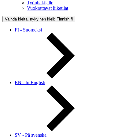
Työnhakijalle
Vuokrattavat liiketilat
Vaihda kieltä, nykyinen kieli: Finnish
fi
FI - Suomeksi
EN - In English
SV - På svenska