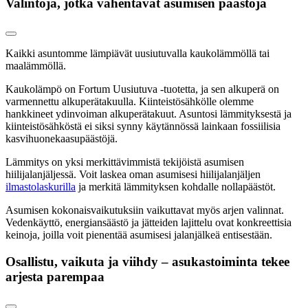
Valintoja, jotka vähentävät asumisen päästöjä
Kaikki asuntomme lämpiävät uusiutuvalla kaukolämmöllä tai
maalämmöllä.
Kaukolämpö on Fortum Uusiutuva -tuotetta, ja sen alkuperä on
varmennettu alkuperätakuulla. Kiinteistösähkölle olemme
hankkineet ydinvoiman alkuperätakuut. Asuntosi lämmityksestä ja
kiinteistösähköstä ei siksi synny käytännössä lainkaan fossiilisia
kasvihuonekaasupäästöjä.
Lämmitys on yksi merkittävimmistä tekijöistä asumisen
hiilijalanjäljessä. Voit laskea oman asumisesi hiilijalanjäljen
ilmastolaskurilla
ja merkitä lämmityksen kohdalle nollapäästöt.
Asumisen kokonaisvaikutuksiin vaikuttavat myös arjen valinnat.
Vedenkäyttö, energiansäästö ja jätteiden lajittelu ovat konkreettisia
keinoja, joilla voit pienentää asumisesi jalanjälkeä entisestään.
Osallistu, vaikuta ja viihdy – asukastoiminta tekee
arjesta parempaa