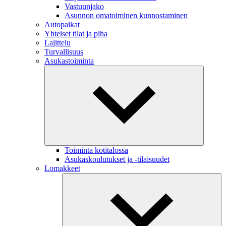
Vastuunjako
Asunnon omatoiminen kunnostaminen
Autopaikat
Yhteiset tilat ja piha
Lajittelu
Turvallisuus
Asukastoiminta
Toiminta kotitalossa
Asukaskoulutukset ja -tilaisuudet
Lomakkeet