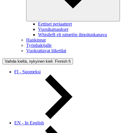
Eettiset periaatteet
Vuosikatsaukset
WhistleB eli nimetön ilmoituskanava
Hankinnat
Työnhakijalle
Vuokrattavat liiketilat
Vaihda kieltä, nykyinen kieli: Finnish
fi
FI - Suomeksi
EN - In English