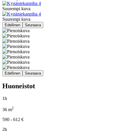
Suurempi kuva
Suurempi kuva
Edellinen
Seuraava
Edellinen
Seuraava
Huoneistot
1h
2
36
m
590 - 612
€
2h