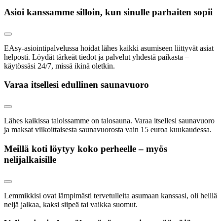
Asioi kanssamme silloin, kun sinulle parhaiten sopii
EAsy-asiointipalvelussa hoidat lähes kaikki asumiseen liittyvät asiat
helposti. Löydät tärkeät tiedot ja palvelut yhdestä paikasta –
käytössäsi 24/7, missä ikinä oletkin.
Varaa itsellesi edullinen saunavuoro
Lähes kaikissa taloissamme on talosauna. Varaa itsellesi saunavuoro
ja maksat viikoittaisesta saunavuorosta vain 15 euroa kuukaudessa.
Meillä koti löytyy koko perheelle – myös
nelijalkaisille
Lemmikkisi ovat lämpimästi tervetulleita asumaan kanssasi, oli heillä
neljä jalkaa, kaksi siipeä tai vaikka suomut.