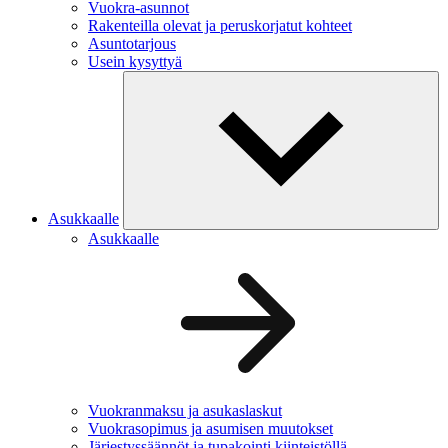
Vuokra-asunnot
Rakenteilla olevat ja peruskorjatut kohteet
Asuntotarjous
Usein kysyttyä
Asukkaalle
Asukkaalle
Vuokranmaksu ja asukaslaskut
Vuokrasopimus ja asumisen muutokset
Järjestyssäännöt ja tupakointi kiinteistöllä