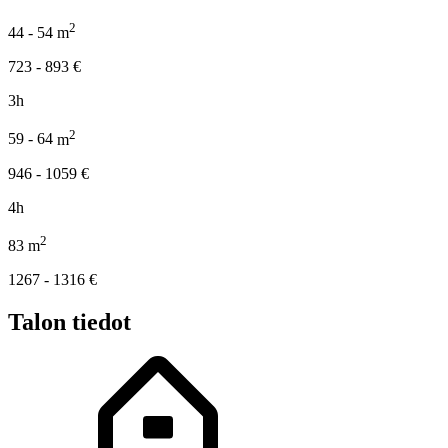
2
44 - 54
m
723 - 893
€
3h
2
59 - 64
m
946 - 1059
€
4h
2
83
m
1267 - 1316
€
Talon tiedot