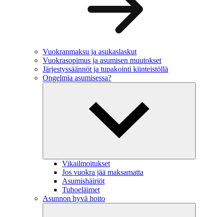
Vuokranmaksu ja asukaslaskut
Vuokrasopimus ja asumisen muutokset
Järjestyssäännöt ja tupakointi kiinteistöllä
Ongelmia asumisessa?
Vikailmoitukset
Jos vuokra jää maksamatta
Asumishäiriöt
Tuhoeläimet
Asunnon hyvä hoito