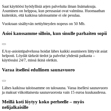
Saat käyttöösi hyödyllisiä arjen palveluita ilman lisämaksuja.
Asuminen on helppoa, kun perusasiat ovat valmiina. Huomaathan
kuitenkin, että kaikissa taloissamme ei ole pesulaa.
Vuokraan sisältyvän nettiyhteyden nopeus on 50 Mb.
Asioi kanssamme silloin, kun sinulle parhaiten sopii
EAsy-asiointipalvelussa hoidat lähes kaikki asumiseen liittyvät asiat
helposti. Löydät tärkeät tiedot ja palvelut yhdestä paikasta –
käytössäsi 24/7, missä ikinä oletkin.
Varaa itsellesi edullinen saunavuoro
Lähes kaikissa taloissamme on talosauna. Varaa itsellesi saunavuoro
ja maksat viikoittaisesta saunavuorosta vain 15 euroa kuukaudessa.
Meillä koti löytyy koko perheelle – myös
nelijalkaisille