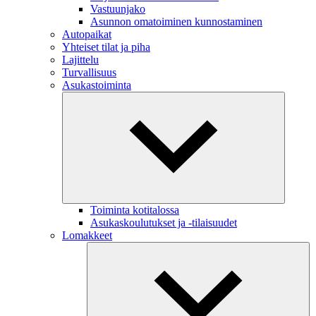
Vastuunjako
Asunnon omatoiminen kunnostaminen
Autopaikat
Yhteiset tilat ja piha
Lajittelu
Turvallisuus
Asukastoiminta
Toiminta kotitalossa
Asukaskoulutukset ja -tilaisuudet
Lomakkeet