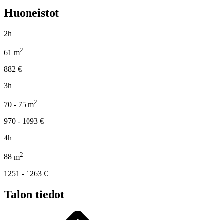
Huoneistot
2h
2
61
m
882
€
3h
2
70 - 75
m
970 - 1093
€
4h
2
88
m
1251 - 1263
€
Talon tiedot