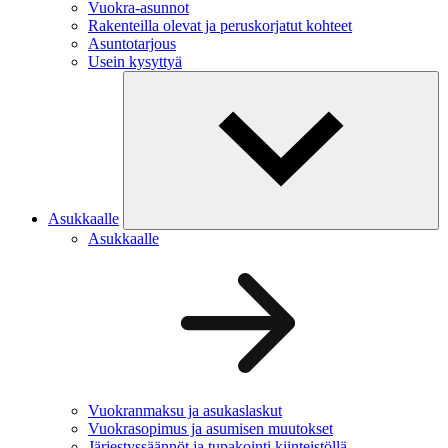
Vuokra-asunnot
Rakenteilla olevat ja peruskorjatut kohteet
Asuntotarjous
Usein kysyttyä
Asukkaalle
Asukkaalle
Vuokranmaksu ja asukaslaskut
Vuokrasopimus ja asumisen muutokset
Järjestyssäännöt ja tupakointi kiinteistöllä