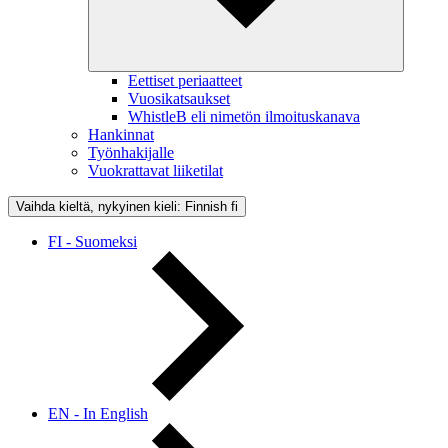
Eettiset periaatteet
Vuosikatsaukset
WhistleB eli nimetön ilmoituskanava
Hankinnat
Työnhakijalle
Vuokrattavat liiketilat
Vaihda kieltä, nykyinen kieli: Finnish
fi
FI - Suomeksi
EN - In English