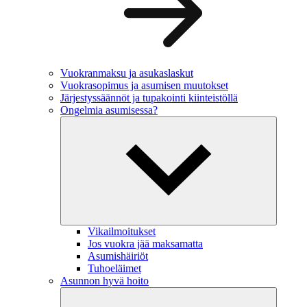
Vuokranmaksu ja asukaslaskut
Vuokrasopimus ja asumisen muutokset
Järjestyssäännöt ja tupakointi kiinteistöllä
Ongelmia asumisessa?
Vikailmoitukset
Jos vuokra jää maksamatta
Asumishäiriöt
Tuhoeläimet
Asunnon hyvä hoito