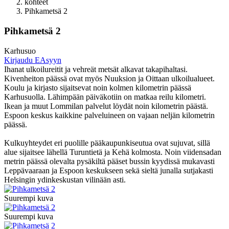
kohteet
Pihkametsä 2
Pihkametsä 2
Karhusuo
Kirjaudu EAsyyn
Ihanat ulkoilureitit ja vehreät metsät alkavat takapihaltasi.
Kivenheiton päässä ovat myös Nuuksion ja Oittaan ulkoilualueet.
Koulu ja kirjasto sijaitsevat noin kolmen kilometrin päässä
Karhusuolla. Lähimpään päiväkotiin on matkaa reilu kilometri.
Ikean ja muut Lommilan palvelut löydät noin kilometrin päästä.
Espoon keskus kaikkine palveluineen on vajaan neljän kilometrin
päässä.
Kulkuyhteydet eri puolille pääkaupunkiseutua ovat sujuvat, sillä
alue sijaitsee lähellä Turuntietä ja Kehä kolmosta. Noin viidensadan
metrin päässä olevalta pysäkiltä pääset bussin kyydissä mukavasti
Leppävaaraan ja Espoon keskukseen sekä sieltä junalla sutjakasti
Helsingin ydinkeskustan vilinään asti.
Suurempi kuva
Suurempi kuva