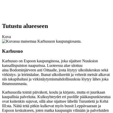
Tutustu alueeseen
Kuva
Karhusuo
Karhusuo on Espoon kaupunginosa, joka sijaitsee Nuuksion
kansallispuiston naapurissa. Luoteessa alue ulottuu
aina Bodominjärveen asti Oittaalle, josta löytyy ulkoilukeskus sekä
virkistys- ja leirintäalue. Ihanat ulkoilureitit ja vehreät metsät alkavat
siis takapihaltasi ja virkistäytymismahdollisuuksia löytyy lähes joka
ilmansuunnasta.
Karhusuolla toimii päiväkoti, koulu ja kirjasto, mutta ei juurikaan
kaupallisia palveluita. Kulkuyhteydet eri puolille pääkaupunkiseutua
ovat kuitenkin sujuvat, sillä alue sijaitsee lähellä Turuntietä ja Kehä
III:sta. Näitä teitä pitkin kulkevat myös bussit Leppävaaraan ja
Espoon keskukseen, joten matka kaupungin vilinään ja palveluiden