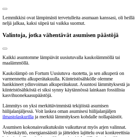
Lemmikkisi ovat lämpimästi tervetulleita asumaan kanssasi, oli heillä
neljä jalkaa, kaksi siipeä tai vaikka suomut.
Valintoja, jotka vähentävät asumisen päästöjä
Kaikki asuntomme lämpiävät uusiutuvalla kaukolämmöllä tai
maalämmöllä.
Kaukolämpö on Fortum Uusiutuva -tuotetta, ja sen alkuperä on
varmennettu alkuperätakuulla. Kiinteistösähkölle olemme
hankkineet ydinvoiman alkuperätakuut. Asuntosi lämmityksestä ja
kiinteistösähköstä ei siksi synny käytännössä lainkaan fossiilisia
kasvihuonekaasupäästöjä.
Lämmitys on yksi merkittävimmistä tekijöistä asumisen
hiilijalanjäljessä. Voit laskea oman asumisesi hiilijalanjäljen
ilmastolaskurilla
ja merkitä lämmityksen kohdalle nollapäästöt.
Asumisen kokonaisvaikutuksiin vaikuttavat myös arjen valinnat.
Vedenkäyttö, energiansäästö ja jätteiden lajittelu ovat konkreettisia