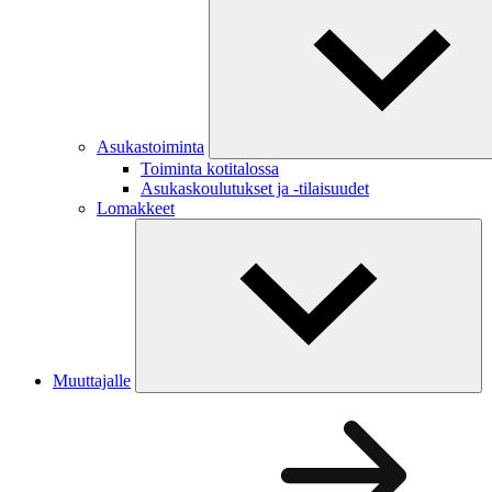
Asukastoiminta
Toiminta kotitalossa
Asukaskoulutukset ja -tilaisuudet
Lomakkeet
Muuttajalle