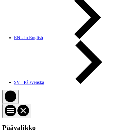
EN - In English
SV - På svenska
Päävalikko