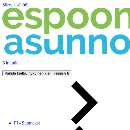
Siirry sisältöön
Kirjaudu
Vaihda kieltä, nykyinen kieli: Finnish
fi
FI - Suomeksi