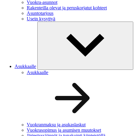
Vuokra-asunnot
Rakenteilla olevat ja peruskorjatut kohteet
Asuntotarjous
Usein kysyttyä
Asukkaalle
Asukkaalle
Vuokranmaksu ja asukaslaskut
Vuokrasopimus ja asumisen muutokset
Järjestyssäännöt ja tupakointi kiinteistöllä