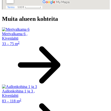
Muita alueen kohteita
Merivalkama 6
,
Kivenlahti
2
33 – 75 m
Aallonkohina 1 ja 3
,
Kivenlahti
2
83 – 118 m