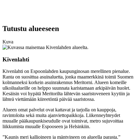
Tutustu alueeseen
Kuva
Kivenlahti
Kivenlahti on Espoonlahden kaupunginosan merellinen pienalue.
Ranta on suosittua asuinaluetta, jonka maamerkkinä toimii Suomen
kolmanneksi korkein asuinrakennus Meritorni. Alueen komeille
ulkoilualueille on helppo suunnata karistamaan arkipäivän huolet.
Kesäisin voi hypätä Meritorilta lähtevän saaristoveneen kyytiin ja
lähteä viettämään kiireetöntä päivää saaristossa.
Alueen omat palvelut ovat kattavat ja tarjolla on kauppoja,
ravintoloita sekä muita ajanviettopaikkoja. Liikenneyhteydet
muualle pääkaupunkiseudulle ovat toimivat, metro sujuvoittaa
liikkumista muualle Espooseen ja Helsinkiin.
”Kaunis meri kallioineen ja mäntyineen on alueella parasta.”