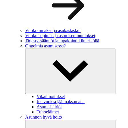
Vuokranmaksu ja asukaslaskut
Vuokrasopimus ja asumisen muutokset
Järjestyssäännöt ja tupakointi kiinteistöllä
Ongelmia asumisessa?
Vikailmoitukset
Jos vuokra jää maksamatta
Asumishäiriöt
Tuhoeläimet
Asunnon hyvä hoito