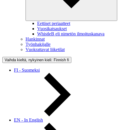
Eettiset periaatteet
Vuosikatsaukset
WhistleB eli nimetön ilmoituskanava
Hankinnat
Työnhakijalle
Vuokrattavat liiketilat
Vaihda kieltä, nykyinen kieli: Finnish
fi
FI - Suomeksi
EN - In English