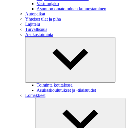
Vastuunjako
Asunnon omatoiminen kunnostaminen
Autopaikat
Yhteiset tilat ja piha
Lajittelu
Turvallisuus
Asukastoiminta
Toiminta kotitalossa
Asukaskoulutukset ja -tilaisuudet
Lomakkeet