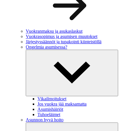
Vuokranmaksu ja asukaslaskut
Vuokrasopimus ja asumisen muutokset
Järjestyssäännöt ja tupakointi kiinteistöllä
Ongelmia asumisessa?
Vikailmoitukset
Jos vuokra jää maksamatta
Asumishäiriöt
Tuhoeläimet
Asunnon hyvä hoito