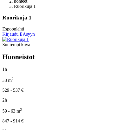
kohteet
Ruorikuja 1
Ruorikuja 1
Espoonlahti
Kirjaudu EAsyyn
Suurempi kuva
Huoneistot
1h
2
33
m
529 - 537
€
2h
2
59 - 63
m
847 - 914
€