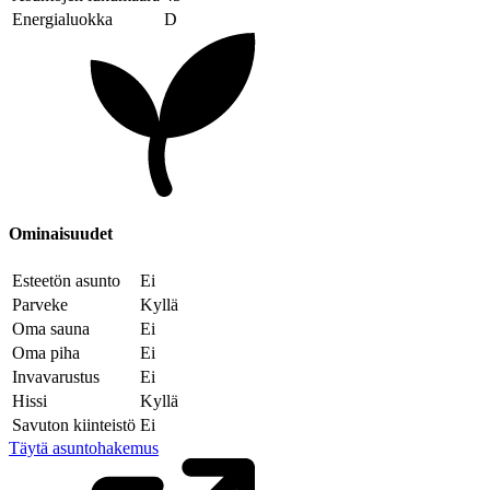
Energialuokka
D
Ominaisuudet
Esteetön asunto
Ei
Parveke
Kyllä
Oma sauna
Ei
Oma piha
Ei
Invavarustus
Ei
Hissi
Kyllä
Savuton kiinteistö
Ei
Täytä asuntohakemus