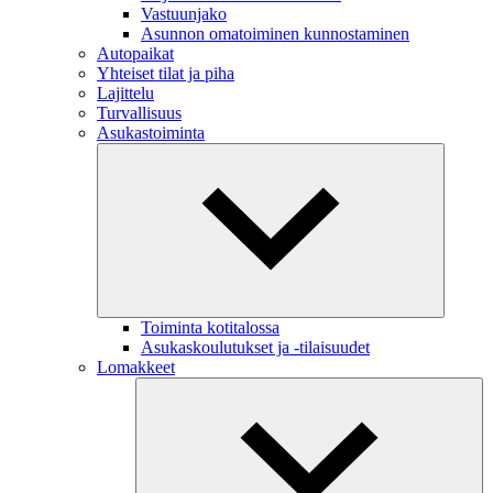
Vastuunjako
Asunnon omatoiminen kunnostaminen
Autopaikat
Yhteiset tilat ja piha
Lajittelu
Turvallisuus
Asukastoiminta
Toiminta kotitalossa
Asukaskoulutukset ja -tilaisuudet
Lomakkeet