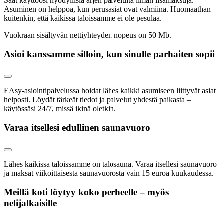
Saat käyttöösi hyödyllisiä arjen palveluita ilman lisämaksuja.
Asuminen on helppoa, kun perusasiat ovat valmiina. Huomaathan
kuitenkin, että kaikissa taloissamme ei ole pesulaa.
Vuokraan sisältyvän nettiyhteyden nopeus on 50 Mb.
Asioi kanssamme silloin, kun sinulle parhaiten sopii
EAsy-asiointipalvelussa hoidat lähes kaikki asumiseen liittyvät asiat
helposti. Löydät tärkeät tiedot ja palvelut yhdestä paikasta –
käytössäsi 24/7, missä ikinä oletkin.
Varaa itsellesi edullinen saunavuoro
Lähes kaikissa taloissamme on talosauna. Varaa itsellesi saunavuoro
ja maksat viikoittaisesta saunavuorosta vain 15 euroa kuukaudessa.
Meillä koti löytyy koko perheelle – myös
nelijalkaisille