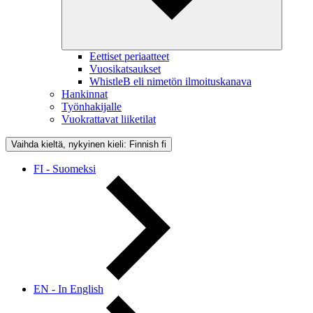
Eettiset periaatteet
Vuosikatsaukset
WhistleB eli nimetön ilmoituskanava
Hankinnat
Työnhakijalle
Vuokrattavat liiketilat
Vaihda kieltä, nykyinen kieli: Finnish
fi
FI - Suomeksi
EN - In English