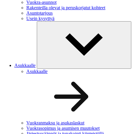
Vuokra-asunnot
Rakenteilla olevat ja peruskorjatut kohteet
Asuntotarjous
Usein kysyttyä
Asukkaalle
Asukkaalle
Vuokranmaksu ja asukaslaskut
Vuokrasopimus ja asumisen muutokset
Järjestyssäännöt ja tupakointi kiinteistöllä