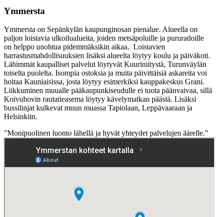
Ymmersta
Ymmersta on Sepänkylän kaupunginosan pienalue. Alueella on
paljon loistavia ulkoilualueita, joiden metsäpoluille ja pururadoille
on helppo unohtua pidemmäksikin aikaa. Loistavien
harrastusmahdollisuuksien lisäksi alueelta löytyy koulu ja päiväkoti.
Lähimmät kaupalliset palvelut löytyvät Kuuriniitystä, Turunväylän
toiselta puolelta. Isompia ostoksia ja muita päivittäisiä askareita voi
hoitaa Kauniaisissa, josta löytyy esimerkiksi kauppakeskus Grani.
Liikkuminen muualle pääkaupunkiseudulle ei tuota päänvaivaa, sillä
Koivuhovin rautatieasema löytyy kävelymatkan päästä. Lisäksi
bussilinjat kulkevat muun muassa Tapiolaan, Leppävaaraan ja
Helsinkiin.
”Monipuolinen luonto lähellä ja hyvät yhteydet palvelujen äärelle.”