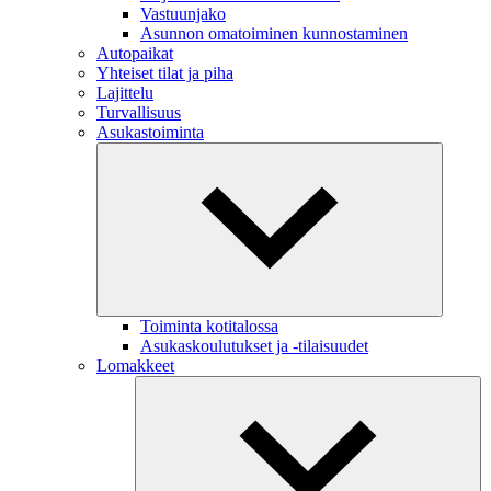
Vastuunjako
Asunnon omatoiminen kunnostaminen
Autopaikat
Yhteiset tilat ja piha
Lajittelu
Turvallisuus
Asukastoiminta
Toiminta kotitalossa
Asukaskoulutukset ja -tilaisuudet
Lomakkeet