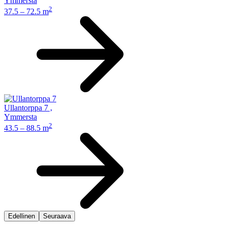
Ymmersta
2
37.5 – 72.5 m
Ullantorppa 7
,
Ymmersta
2
43.5 – 88.5 m
Edellinen
Seuraava