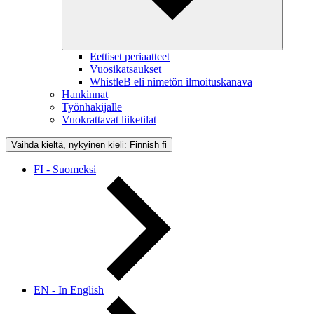
Eettiset periaatteet
Vuosikatsaukset
WhistleB eli nimetön ilmoituskanava
Hankinnat
Työnhakijalle
Vuokrattavat liiketilat
Vaihda kieltä, nykyinen kieli: Finnish
fi
FI - Suomeksi
EN - In English