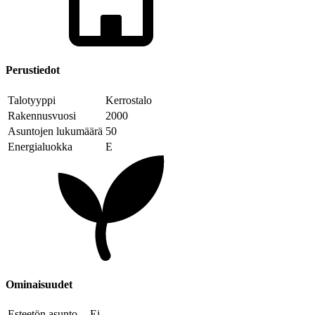
Perustiedot
Talotyyppi
Kerrostalo
Rakennusvuosi
2000
Asuntojen lukumäärä
50
Energialuokka
E
Ominaisuudet
Esteetön asunto
Ei