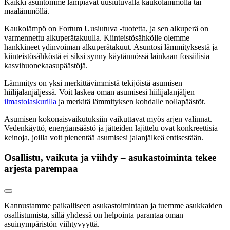
Kaikki asuntomme lämpiävät uusiutuvalla kaukolämmöllä tai
maalämmöllä.
Kaukolämpö on Fortum Uusiutuva -tuotetta, ja sen alkuperä on
varmennettu alkuperätakuulla. Kiinteistösähkölle olemme
hankkineet ydinvoiman alkuperätakuut. Asuntosi lämmityksestä ja
kiinteistösähköstä ei siksi synny käytännössä lainkaan fossiilisia
kasvihuonekaasupäästöjä.
Lämmitys on yksi merkittävimmistä tekijöistä asumisen
hiilijalanjäljessä. Voit laskea oman asumisesi hiilijalanjäljen
ilmastolaskurilla
ja merkitä lämmityksen kohdalle nollapäästöt.
Asumisen kokonaisvaikutuksiin vaikuttavat myös arjen valinnat.
Vedenkäyttö, energiansäästö ja jätteiden lajittelu ovat konkreettisia
keinoja, joilla voit pienentää asumisesi jalanjälkeä entisestään.
Osallistu, vaikuta ja viihdy – asukastoiminta tekee
arjesta parempaa
Kannustamme paikalliseen asukastoimintaan ja tuemme asukkaiden
osallistumista, sillä yhdessä on helpointa parantaa oman
asuinympäristön viihtyvyyttä.