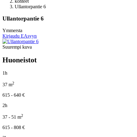
kohteet
Ullantorpantie 6
Ullantorpantie 6
Ymmersta
Kirjaudu EAsyyn
Suurempi kuva
Huoneistot
1h
2
37
m
615 - 640
€
2h
2
37 - 51
m
615 - 808
€