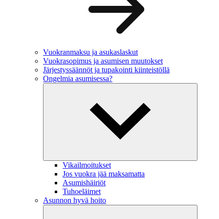
Vuokranmaksu ja asukaslaskut
Vuokrasopimus ja asumisen muutokset
Järjestyssäännöt ja tupakointi kiinteistöllä
Ongelmia asumisessa?
Vikailmoitukset
Jos vuokra jää maksamatta
Asumishäiriöt
Tuhoeläimet
Asunnon hyvä hoito