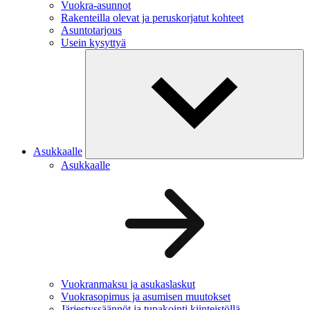
Vuokra-asunnot
Rakenteilla olevat ja peruskorjatut kohteet
Asuntotarjous
Usein kysyttyä
Asukkaalle
Asukkaalle
Vuokranmaksu ja asukaslaskut
Vuokrasopimus ja asumisen muutokset
Järjestyssäännöt ja tupakointi kiinteistöllä