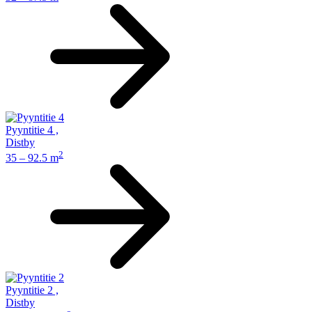
Pyyntitie 4
,
Distby
2
35 – 92.5 m
Pyyntitie 2
,
Distby