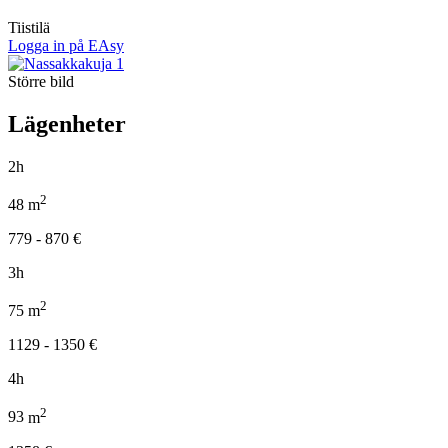
Tiistilä
Logga in på EAsy
Större bild
Lägenheter
2h
2
48
m
779 - 870
€
3h
2
75
m
1129 - 1350
€
4h
2
93
m