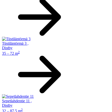
Tiistiläntörmä 3
,
Distby
2
35 – 72 m
Sepetlahdentie 11
,
Distby
2
32 – 87.5 m