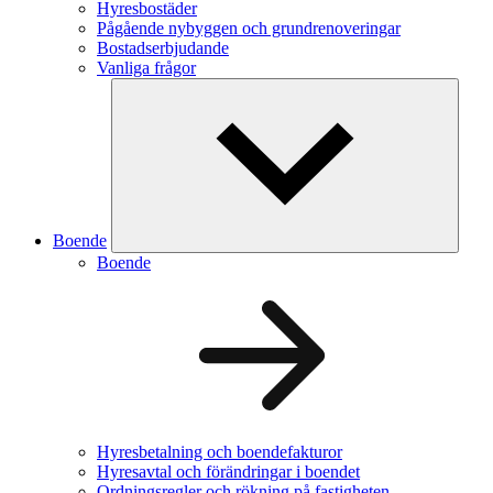
Hyresbostäder
Pågående nybyggen och grundrenoveringar
Bostadserbjudande
Vanliga frågor
Boende
Boende
Hyresbetalning och boendefakturor
Hyresavtal och förändringar i boendet
Ordningsregler och rökning på fastigheten