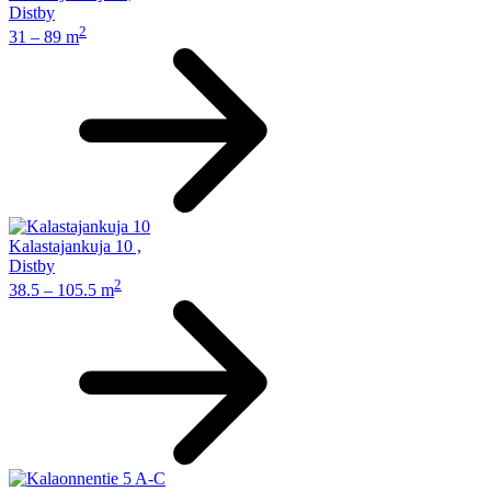
Distby
2
31 – 89 m
Kalastajankuja 10
,
Distby
2
38.5 – 105.5 m