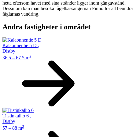
hetta eftersom havet med sina stränder ligger inom gångavstånd.
Dessutom kan man besöka fågelbassängerna i Finno för att beundra
fåglarnas vandring.
Andra fastigheter i området
Kalaonnentie 5 D
,
Distby
2
36.5 – 67.5 m
Tiistinkallio 6
,
Distby
2
57 – 88 m