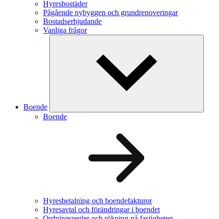
Hyresbostäder
Pågående nybyggen och grundrenoveringar
Bostadserbjudande
Vanliga frågor
Boende
Boende
Hyresbetalning och boendefakturor
Hyresavtal och förändringar i boendet
Ordningsregler och rökning på fastigheten