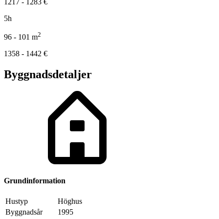
1217 - 1283
€
5h
2
96 - 101
m
1358 - 1442
€
Byggnadsdetaljer
Grundinformation
Hustyp
Höghus
Byggnadsår
1995