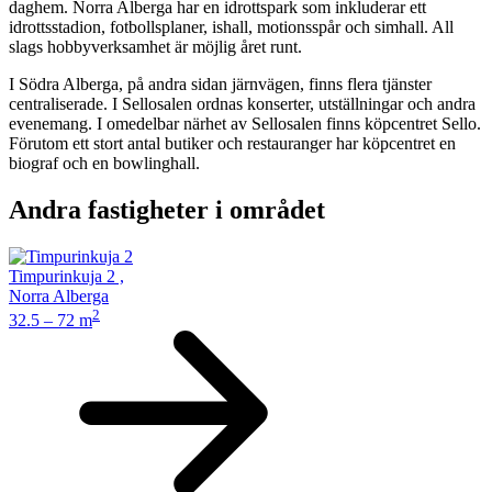
daghem. Norra Alberga har en idrottspark som inkluderar ett
idrottsstadion, fotbollsplaner, ishall, motionsspår och simhall. All
slags hobbyverksamhet är möjlig året runt.
I Södra Alberga, på andra sidan järnvägen, finns flera tjänster
centraliserade. I Sellosalen ordnas konserter, utställningar och andra
evenemang. I omedelbar närhet av Sellosalen finns köpcentret Sello.
Förutom ett stort antal butiker och restauranger har köpcentret en
biograf och en bowlinghall.
Andra fastigheter i området
Timpurinkuja 2
,
Norra Alberga
2
32.5 – 72 m