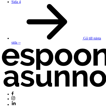
Sida
4
Gå till nästa
sida
››