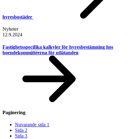
hyresbostäder
Nyheter
12.9.2024
Fastighetsspecifika kalkyler för hyresbestämning hos
boendekommittéerna för utlåtanden
Paginering
Nuvarande sida
1
Sida
2
Sida
3