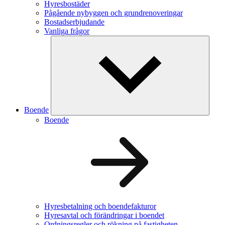
Hyresbostäder
Pågående nybyggen och grundrenoveringar
Bostadserbjudande
Vanliga frågor
Boende
Boende
Hyresbetalning och boendefakturor
Hyresavtal och förändringar i boendet
Ordningsregler och rökning på fastigheten