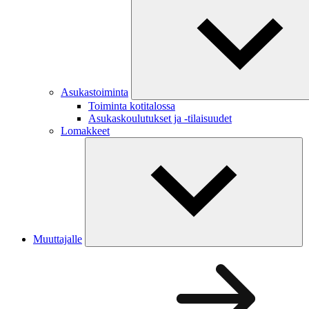
Asukastoiminta
Toiminta kotitalossa
Asukaskoulutukset ja -tilaisuudet
Lomakkeet
Muuttajalle