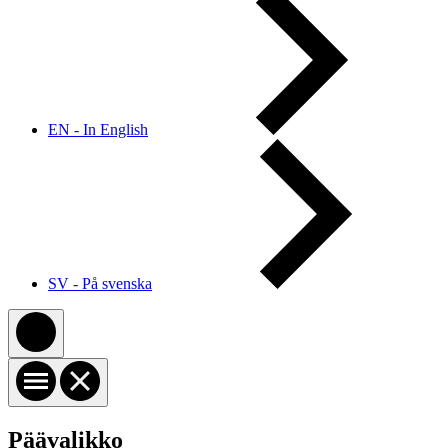
EN - In English
SV - På svenska
Päävalikko