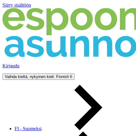
Siirry sisältöön
Kirjaudu
Vaihda kieltä, nykyinen kieli: Finnish
fi
FI - Suomeksi