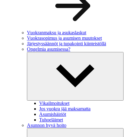
Vuokranmaksu ja asukaslaskut
Vuokrasopimus ja asumisen muutokset
Järjestyssäännöt ja tupakointi kiinteistöllä
Ongelmia asumisessa?
Vikailmoitukset
Jos vuokra jää maksamatta
Asumishäiriöt
Tuhoeläimet
Asunnon hyvä hoito