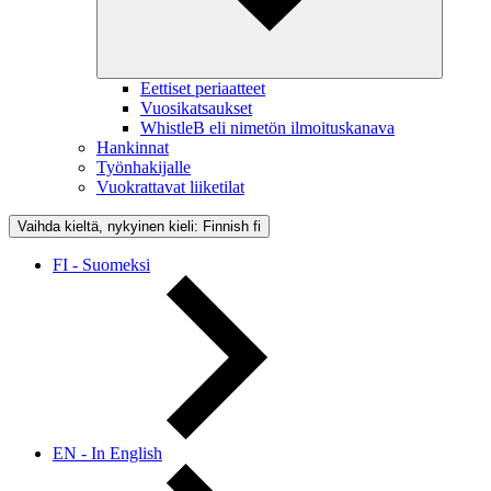
Eettiset periaatteet
Vuosikatsaukset
WhistleB eli nimetön ilmoituskanava
Hankinnat
Työnhakijalle
Vuokrattavat liiketilat
Vaihda kieltä, nykyinen kieli: Finnish
fi
FI - Suomeksi
EN - In English