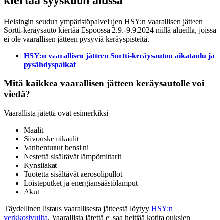
kiertää syyskuun alussa
Helsingin seudun ympäristöpalvelujen HSY:n vaarallisen jätteen
Sortti-keräysauto kiertää Espoossa 2.9.-9.9.2024 niillä alueilla, joissa
ei ole vaarallisen jätteen pysyviä keräyspisteitä.
HSY:n vaarallisen jätteen Sortti-keräysauton aikataulu ja
pysähdyspaikat
Mitä kaikkea vaarallisen jätteen keräysautolle voi
viedä?
Vaarallista jätettä ovat esimerkiksi
Maalit
Siivouskemikaalit
Vanhentunut bensiini
Nestettä sisältävät lämpömittarit
Kynsilakat
Tuotetta sisältävät aerosolipullot
Loisteputket ja energiansäästölamput
Akut
Täydellinen listaus vaarallisesta jätteestä löytyy
HSY:n
verkkosivuilta
. Vaarallista jätettä ei saa heittää kotitalouksien