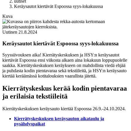
uutiset
Keräysautot kiertävät Espoossa syys-lokakuussa
Kuva
Uutinen
21.8.2024
Keräysautot kiertävät Espoossa syys-lokakuussa
Syyssiivouksen aika! Kierrätyskeskuksen ja HSY:n keräysautot
kiertävät Espoossa ensi viikosta alkaen aina lokakuun loppupuolelle
saakka. Kierrätyskeskuksen keräykseen on mahdollista viedä ehjää
ja puhdasta kodin pientavaraa sekä tekstiileitä, ja HSY:n keräysauto
kiertää keräämässä kotitalouksien vaarallista jätettä.
Kierrätyskeskus kerää kodin pientavaraa
ja erilaisia tekstiileitä
Kierrätyskeskuksen keräysauto kiertää Espoossa 26.9.-24.10.2024.
Kierrätyskeskuksen keräysauton aikataulu ja
pysähdyspaikat