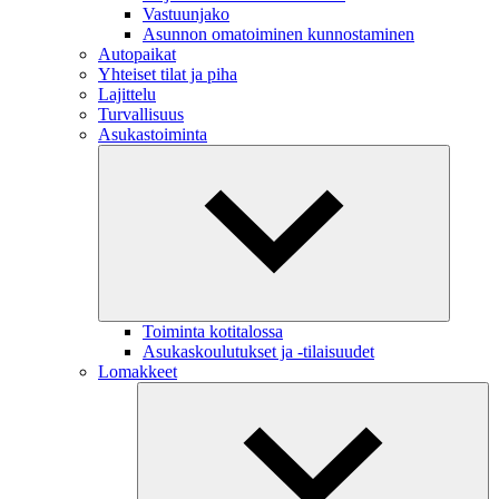
Vastuunjako
Asunnon omatoiminen kunnostaminen
Autopaikat
Yhteiset tilat ja piha
Lajittelu
Turvallisuus
Asukastoiminta
Toiminta kotitalossa
Asukaskoulutukset ja -tilaisuudet
Lomakkeet