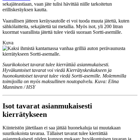
sekajäteastiaan, vaan jäte tulisi hävittää niille tarkoitetun
erilliskeräyksen kautta.
Vaarallisen jätteen keräysautolle ei voi tuoda muuta jätettä, kuten
sähkölaitteita, sekajätettä tai metallia. Myös isot, yli 200 litran
kuormat vaarallista jätettä tulee viedä suoraan Sortti-asemille.
Kuva
Suurikokoiset tavarat tulee kierrättää asianmukaisesti.
Hyväkuntoiset tavarat voi viedä Kierrätyskeskukseen ja
huonokuntoiset tavarat tulee viedä Sortti-asemille. Molemmilla
toimijoilla on myös maksullinen noutopalvelu. Kuva: Elina
Manninen / HSY
Isot tavarat asianmukaisesti
kierrätykseen
Kiinteistön jätetilaan ei saa jättää huonekaluja tai muutakaan
suurikokoista tavaraa. Tällaiset tavarat tulee kierrättää
asianmukaisesti niiden kunnon mukaan: hyväkuntoisen tavaran ja