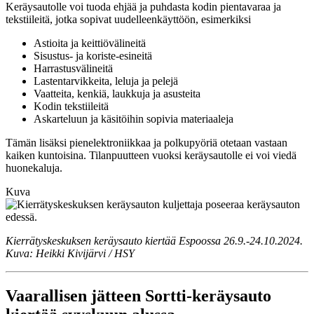
Keräysautolle voi tuoda ehjää ja puhdasta kodin pientavaraa ja
tekstiileitä, jotka sopivat uudelleenkäyttöön, esimerkiksi
Astioita ja keittiövälineitä
Sisustus- ja koriste-esineitä
Harrastusvälineitä
Lastentarvikkeita, leluja ja pelejä
Vaatteita, kenkiä, laukkuja ja asusteita
Kodin tekstiileitä
Askarteluun ja käsitöihin sopivia materiaaleja
Tämän lisäksi pienelektroniikkaa ja polkupyöriä otetaan vastaan
kaiken kuntoisina. Tilanpuutteen vuoksi keräysautolle ei voi viedä
huonekaluja.
Kuva
Kierrätyskeskuksen keräysauto kiertää Espoossa 26.9.-24.10.2024.
Kuva: Heikki Kivijärvi / HSY
Vaarallisen jätteen Sortti-keräysauto