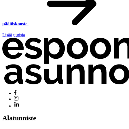
päätöskooste
Lisää uutisia
Alatunniste