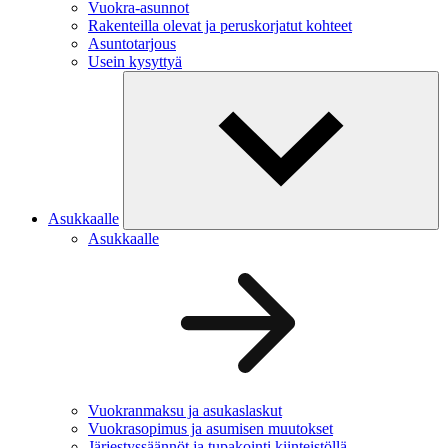
Vuokra-asunnot
Rakenteilla olevat ja peruskorjatut kohteet
Asuntotarjous
Usein kysyttyä
Asukkaalle
Asukkaalle
Vuokranmaksu ja asukaslaskut
Vuokrasopimus ja asumisen muutokset
Järjestyssäännöt ja tupakointi kiinteistöllä