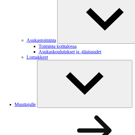
Asukastoiminta
Toiminta kotitalossa
Asukaskoulutukset ja -tilaisuudet
Lomakkeet
Muuttajalle