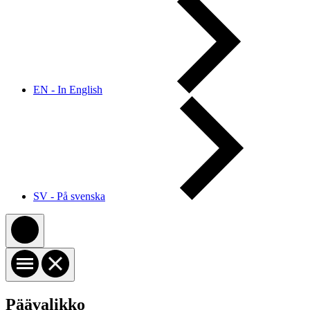
EN - In English
SV - På svenska
Päävalikko