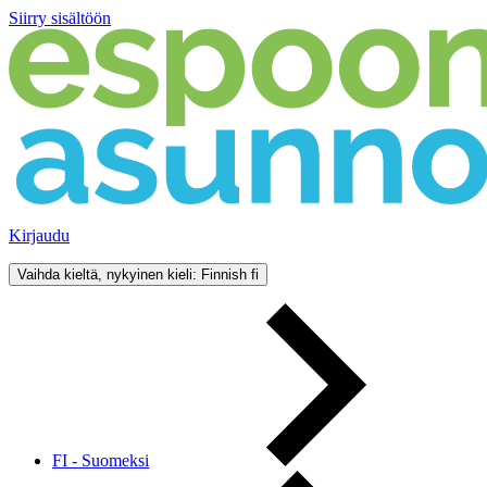
Siirry sisältöön
Kirjaudu
Vaihda kieltä, nykyinen kieli: Finnish
fi
FI - Suomeksi