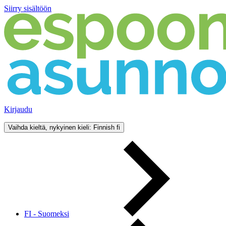
Siirry sisältöön
Kirjaudu
Vaihda kieltä, nykyinen kieli: Finnish
fi
FI - Suomeksi