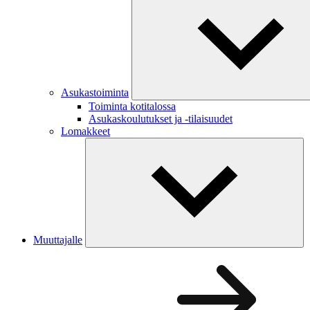
Asukastoiminta
Toiminta kotitalossa
Asukaskoulutukset ja -tilaisuudet
Lomakkeet
Muuttajalle