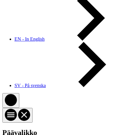
EN - In English
SV - På svenska
Päävalikko