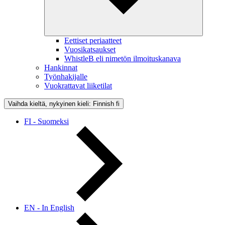
Eettiset periaatteet
Vuosikatsaukset
WhistleB eli nimetön ilmoituskanava
Hankinnat
Työnhakijalle
Vuokrattavat liiketilat
Vaihda kieltä, nykyinen kieli: Finnish
fi
FI - Suomeksi
EN - In English