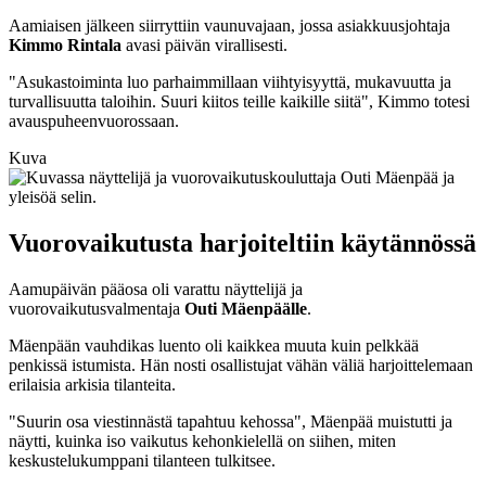
Aamiaisen jälkeen siirryttiin vaunuvajaan, jossa asiakkuusjohtaja
Kimmo Rintala
avasi päivän virallisesti.
"Asukastoiminta luo parhaimmillaan viihtyisyyttä, mukavuutta ja
turvallisuutta taloihin. Suuri kiitos teille kaikille siitä", Kimmo totesi
avauspuheenvuorossaan.
Kuva
Vuorovaikutusta harjoiteltiin käytännössä
Aamupäivän pääosa oli varattu näyttelijä ja
vuorovaikutusvalmentaja
Outi Mäenpäälle
.
Mäenpään vauhdikas luento oli kaikkea muuta kuin pelkkää
penkissä istumista. Hän nosti osallistujat vähän väliä harjoittelemaan
erilaisia arkisia tilanteita.
"Suurin osa viestinnästä tapahtuu kehossa", Mäenpää muistutti ja
näytti, kuinka iso vaikutus kehonkielellä on siihen, miten
keskustelukumppani tilanteen tulkitsee.