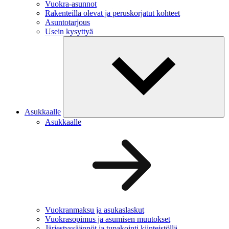
Vuokra-asunnot
Rakenteilla olevat ja peruskorjatut kohteet
Asuntotarjous
Usein kysyttyä
Asukkaalle
Asukkaalle
Vuokranmaksu ja asukaslaskut
Vuokrasopimus ja asumisen muutokset
Järjestyssäännöt ja tupakointi kiinteistöllä