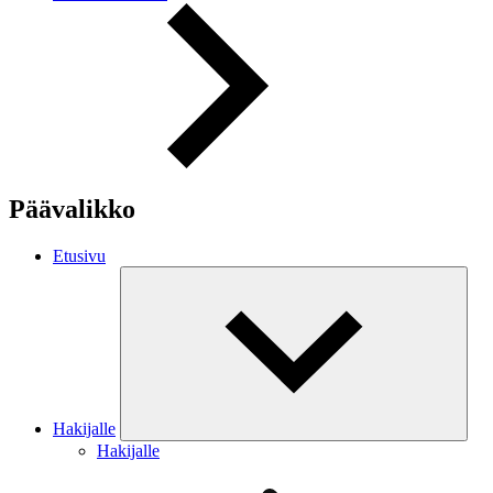
Päävalikko
Etusivu
Hakijalle
Hakijalle