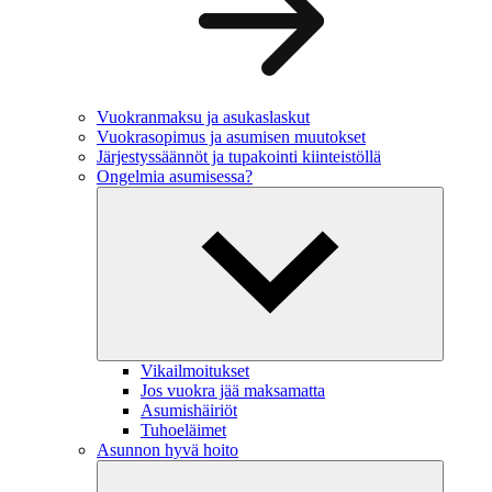
Vuokranmaksu ja asukaslaskut
Vuokrasopimus ja asumisen muutokset
Järjestyssäännöt ja tupakointi kiinteistöllä
Ongelmia asumisessa?
Vikailmoitukset
Jos vuokra jää maksamatta
Asumishäiriöt
Tuhoeläimet
Asunnon hyvä hoito