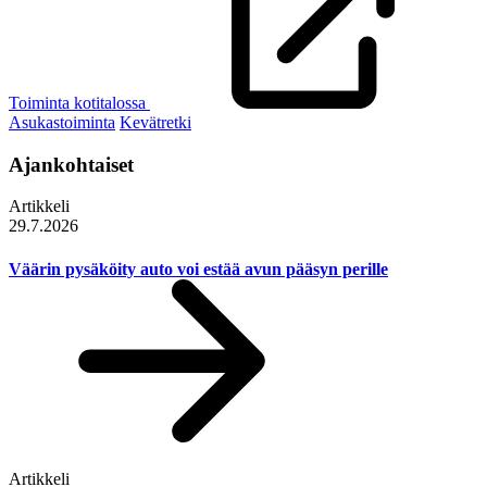
Toiminta kotitalossa
Asukastoiminta
Kevätretki
Ajankohtaiset
Artikkeli
29.7.2026
Väärin pysäköity auto voi estää avun pääsyn perille
Artikkeli