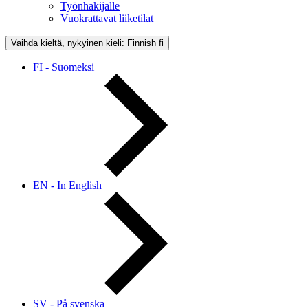
Työnhakijalle
Vuokrattavat liiketilat
Vaihda kieltä, nykyinen kieli: Finnish
fi
FI - Suomeksi
EN - In English
SV - På svenska