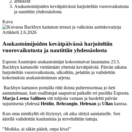
artikkelit
Asukastoimijoiden kevätpäivässä harjoiteltiin vuorovaikutusta
ja nautittiin yhdessäolosta
Kuva
Artikkeli
2.6.2026
Asukastoimijoiden kevätpäivässä harjoiteltiin
vuorovaikutusta ja nautittiin yhdessäolosta
Espoon Asuntojen asukastoimijat kokoontuivat lauantaina 23.5.
Backbyn kartanolle viettämään yhteistä kevätpäivää. Päivän aikana
harjoiteltiin vuorovaikutusta, ulkoiltiin, pelattiin ja vaihdettiin
kokemuksia asukastoiminnan arjesta.
Backbyn kartanon portailla riitti iloista puheensorinaa jo heti
aamutuimaan, kun osallistujat saapuivat paikalle eri puolilta Espoota.
Marja-Leena Sallinen
otti tulijoita vastaan ja huolehti päivän
sujumisesta yhdessä
Heidin
,
Behrangin
,
Helenan
ja
Ullan
kanssa.
Kun oma nimikyltti oli löytynyt, oli aika siirtyä aamiaiselle. Sen
äärellä vaihdettiin kuulumisia ja tervehdittiin tuttuja.
"Moikka, ai säkin pääsit, onpa kiva!"