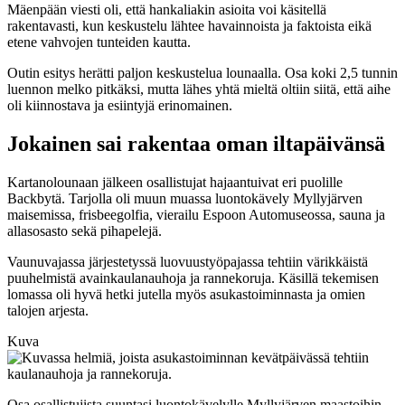
Mäenpään viesti oli, että hankaliakin asioita voi käsitellä
rakentavasti, kun keskustelu lähtee havainnoista ja faktoista eikä
etene vahvojen tunteiden kautta.
Outin esitys herätti paljon keskustelua lounaalla. Osa koki 2,5 tunnin
luennon melko pitkäksi, mutta lähes yhtä mieltä oltiin siitä, että aihe
oli kiinnostava ja esiintyjä erinomainen.
Jokainen sai rakentaa oman iltapäivänsä
Kartanolounaan jälkeen osallistujat hajaantuivat eri puolille
Backbytä. Tarjolla oli muun muassa luontokävely Myllyjärven
maisemissa, frisbeegolfia, vierailu Espoon Automuseossa, sauna ja
allasosasto sekä pihapelejä.
Vaunuvajassa järjestetyssä luovuustyöpajassa tehtiin värikkäistä
puuhelmistä avainkaulanauhoja ja rannekoruja. Käsillä tekemisen
lomassa oli hyvä hetki jutella myös asukastoiminnasta ja omien
talojen arjesta.
Kuva
Osa osallistujista suuntasi luontokävelylle Myllyjärven maastoihin.