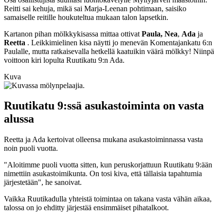
Reitti sai kehuja, mikä sai Marja-Leenan pohtimaan, saisiko
samaiselle reitille houkuteltua mukaan talon lapsetkin.
Kartanon pihan mölkkykisassa mittaa ottivat
Paula,
Nea
,
Ada
ja
Reetta
. Leikkimielinen kisa näytti jo menevän Komentajankatu 6:n
Paulalle, mutta ratkaisevalla hetkellä kaatuikin väärä mölkky! Niinpä
voittoon kiri lopulta Ruutikatu 9:n Ada.
Kuva
Ruutikatu 9:ssä asukastoiminta on vasta
alussa
Reetta ja Ada kertoivat olleensa mukana asukastoiminnassa vasta
noin puoli vuotta.
"Aloitimme puoli vuotta sitten, kun peruskorjattuun Ruutikatu 9:ään
nimettiin asukastoimikunta. On tosi kiva, että tällaisia tapahtumia
järjestetään", he sanoivat.
Vaikka Ruutikadulla yhteistä toimintaa on takana vasta vähän aikaa,
talossa on jo ehditty järjestää ensimmäiset pihatalkoot.