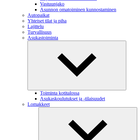
Vastuunjako
Asunnon omatoiminen kunnostaminen
Autopaikat
Yhteiset tilat ja piha
Lajittelu
Turvallisuus
Asukastoiminta
Toiminta kotitalossa
Asukaskoulutukset ja -tilaisuudet
Lomakkeet