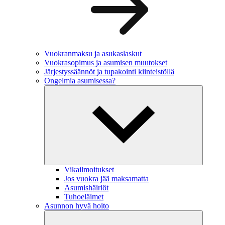
Vuokranmaksu ja asukaslaskut
Vuokrasopimus ja asumisen muutokset
Järjestyssäännöt ja tupakointi kiinteistöllä
Ongelmia asumisessa?
Vikailmoitukset
Jos vuokra jää maksamatta
Asumishäiriöt
Tuhoeläimet
Asunnon hyvä hoito