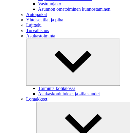
Vastuunjako
Asunnon omatoiminen kunnostaminen
Autopaikat
Yhteiset tilat ja piha
Lajittelu
Turvallisuus
Asukastoiminta
Toiminta kotitalossa
Asukaskoulutukset ja -tilaisuudet
Lomakkeet