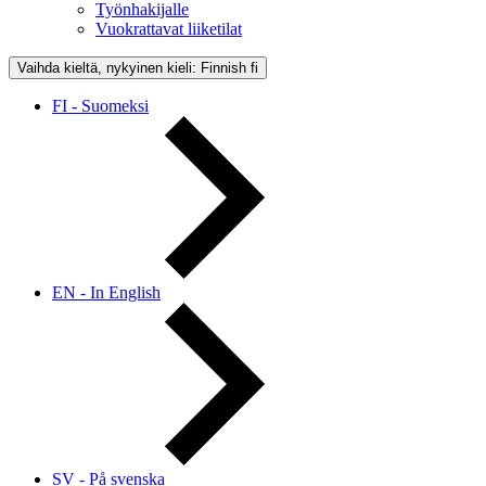
Työnhakijalle
Vuokrattavat liiketilat
Vaihda kieltä, nykyinen kieli: Finnish
fi
FI - Suomeksi
EN - In English
SV - På svenska