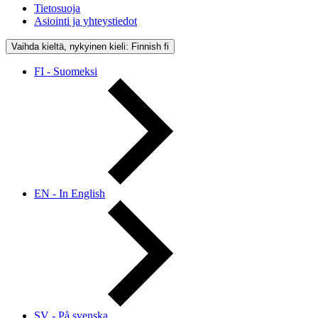
Tietosuoja
Asiointi ja yhteystiedot
Vaihda kieltä, nykyinen kieli: Finnish
fi
FI - Suomeksi
EN - In English
SV - På svenska