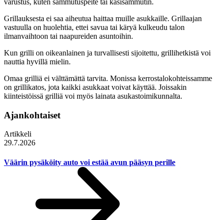
varustus, kuten sammutuspeite tai käsisammutin.
Grillauksesta ei saa aiheutua haittaa muille asukkaille. Grillaajan
vastuulla on huolehtia, ettei savua tai käryä kulkeudu talon
ilmanvaihtoon tai naapureiden asuntoihin.
Kun grilli on oikeanlainen ja turvallisesti sijoitettu, grillihetkistä voi
nauttia hyvillä mielin.
Omaa grilliä ei välttämättä tarvita. Monissa kerrostalokohteissamme
on grillikatos, jota kaikki asukkaat voivat käyttää. Joissakin
kiinteistöissä grilliä voi myös lainata asukastoimikunnalta.
Ajankohtaiset
Artikkeli
29.7.2026
Väärin pysäköity auto voi estää avun pääsyn perille