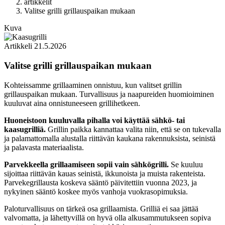
artikkelit
Valitse grilli grillauspaikan mukaan
Kuva
Artikkeli
21.5.2026
Valitse grilli grillauspaikan mukaan
Kohteissamme grillaaminen onnistuu, kun valitset grillin
grillauspaikan mukaan. Turvallisuus ja naapureiden huomioiminen
kuuluvat aina onnistuneeseen grillihetkeen.
Huoneistoon kuuluvalla pihalla voi käyttää sähkö- tai
kaasugrilliä.
Grillin paikka kannattaa valita niin, että se on tukevalla
ja palamattomalla alustalla riittävän kaukana rakennuksista, seinistä
ja palavasta materiaalista.
Parvekkeella grillaamiseen sopii vain sähkögrilli.
Se kuuluu
sijoittaa riittävän kauas seinistä, ikkunoista ja muista rakenteista.
Parvekegrillausta koskeva sääntö päivitettiin vuonna 2023, ja
nykyinen sääntö koskee myös vanhoja vuokrasopimuksia.
Paloturvallisuus on tärkeä osa grillaamista. Grilliä ei saa jättää
valvomatta, ja lähettyvillä on hyvä olla alkusammutukseen sopiva