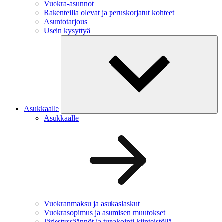
Vuokra-asunnot
Rakenteilla olevat ja peruskorjatut kohteet
Asuntotarjous
Usein kysyttyä
Asukkaalle
Asukkaalle
Vuokranmaksu ja asukaslaskut
Vuokrasopimus ja asumisen muutokset
Järjestyssäännöt ja tupakointi kiinteistöllä