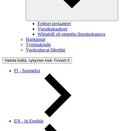
Eettiset periaatteet
Vuosikatsaukset
WhistleB eli nimetön ilmoituskanava
Hankinnat
Työnhakijalle
Vuokrattavat liiketilat
Vaihda kieltä, nykyinen kieli: Finnish
fi
FI - Suomeksi
EN - In English