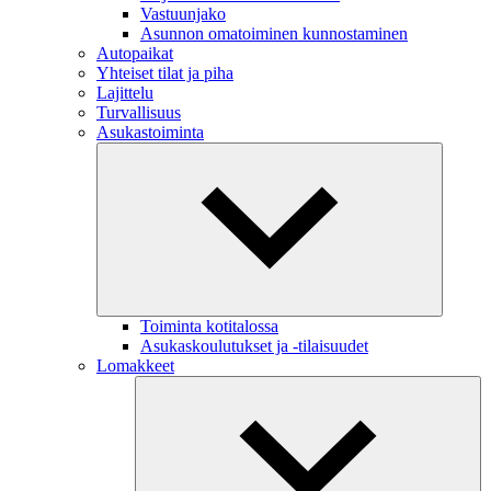
Vastuunjako
Asunnon omatoiminen kunnostaminen
Autopaikat
Yhteiset tilat ja piha
Lajittelu
Turvallisuus
Asukastoiminta
Toiminta kotitalossa
Asukaskoulutukset ja -tilaisuudet
Lomakkeet