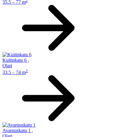
2
35.5 – 77 m
Kuitinkatu 6
,
Olari
2
33.5 – 74 m
Avaruuskatu 1
,
Olari