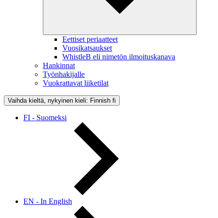
Eettiset periaatteet
Vuosikatsaukset
WhistleB eli nimetön ilmoituskanava
Hankinnat
Työnhakijalle
Vuokrattavat liiketilat
Vaihda kieltä, nykyinen kieli: Finnish
fi
FI - Suomeksi
EN - In English