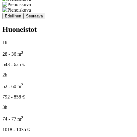
Edellinen
Seuraava
Huoneistot
1h
2
28 - 36
m
543 - 625
€
2h
2
52 - 60
m
792 - 858
€
3h
2
74 - 77
m
1018 - 1035
€