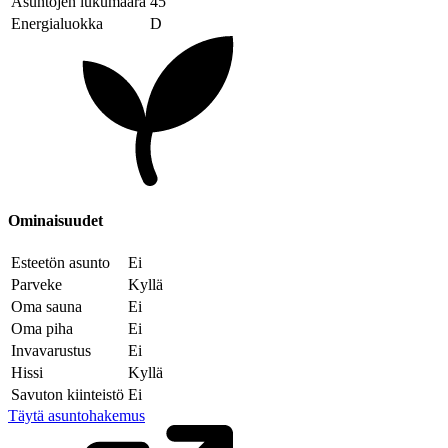
Asuntojen lukumäärä
45
Energialuokka
D
Ominaisuudet
Esteetön asunto
Ei
Parveke
Kyllä
Oma sauna
Ei
Oma piha
Ei
Invavarustus
Ei
Hissi
Kyllä
Savuton kiinteistö
Ei
Täytä asuntohakemus