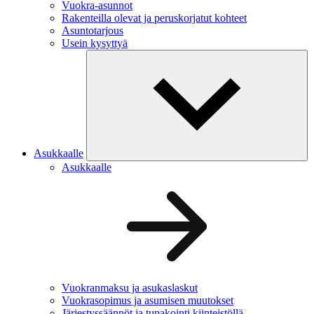
Vuokra-asunnot
Rakenteilla olevat ja peruskorjatut kohteet
Asuntotarjous
Usein kysyttyä
Asukkaalle
Asukkaalle
Vuokranmaksu ja asukaslaskut
Vuokrasopimus ja asumisen muutokset
Järjestyssäännöt ja tupakointi kiinteistöllä