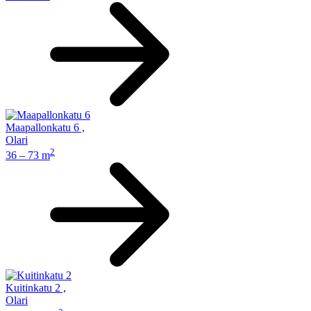
Maapallonkatu 6
,
Olari
2
36 – 73 m
Kuitinkatu 2
,
Olari