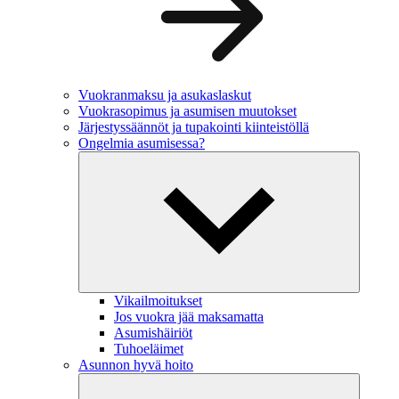
Vuokranmaksu ja asukaslaskut
Vuokrasopimus ja asumisen muutokset
Järjestyssäännöt ja tupakointi kiinteistöllä
Ongelmia asumisessa?
Vikailmoitukset
Jos vuokra jää maksamatta
Asumishäiriöt
Tuhoeläimet
Asunnon hyvä hoito