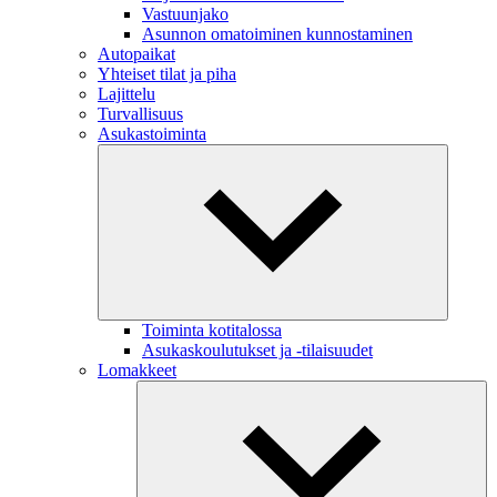
Vastuunjako
Asunnon omatoiminen kunnostaminen
Autopaikat
Yhteiset tilat ja piha
Lajittelu
Turvallisuus
Asukastoiminta
Toiminta kotitalossa
Asukaskoulutukset ja -tilaisuudet
Lomakkeet