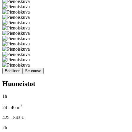
Edellinen
Seuraava
Huoneistot
1h
2
24 - 46
m
425 - 843
€
2h