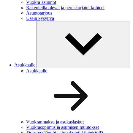
Vuokra-asunnot
Rakenteilla olevat ja peruskorjatut kohteet
Asuntotarjous
Usein kysyttyä
Asukkaalle
Asukkaalle
Vuokranmaksu ja asukaslaskut
Vuokrasopimus ja asumisen muutokset
Järjestyssäännöt ja tupakointi kiinteistöllä