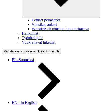
Eettiset periaatteet
Vuosikatsaukset
WhistleB eli nimetön ilmoituskanava
Hankinnat
Työnhakijalle
Vuokrattavat liiketilat
Vaihda kieltä, nykyinen kieli: Finnish
fi
FI - Suomeksi
EN - In English