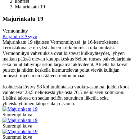
kohteet
Majurinkatu 19
Majurinkatu 19
Vermonniitty
Kirjaudu EAsyyn
Majurinkatu 19 sijaitsee Vermonniityssä, ja 16-kerroksisena
kerrostalona se on yksi alueen korkeimmista rakennuksista.
Vermonniityn vahvuuksia ovat loistavat kulkuyhteydet, lyhyen
matkan päässä olevan kauppakeskus Sellon runsas palvelutarjonta
sekä muut lähiympäristön tarjoamat aktiviteetit. Aluetta halkovat
puistot ja niiden keskellä kiemurtelevat polut vievät kulkijan
nopeasti myös meren ääreen rentoutumaan.
Kohteesta löytyy 98 kohtuuhintaista vuokra-asuntoa, joiden koot
vaihtelevat 23,5-neliöisestä yksiöstä 76,5-neliöiseen kolmioon.
Lisäksi talossa on sadan neliön suuruinen liiketila sekä
yhteiskäyttöinen talopesula ja -sauna.
Suurempi kuva
Suurempi kuva
Suurempi kuva