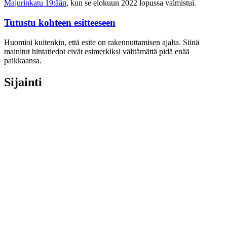
Majurinkatu 19:ään
, kun se elokuun 2022 lopussa valmistui.
Tutustu kohteen esitteeseen
Huomioi kuitenkin, että esite on rakennuttamisen ajalta. Siinä
mainitut hintatiedot eivät esimerkiksi välttämättä pidä enää
paikkaansa.
Sijainti