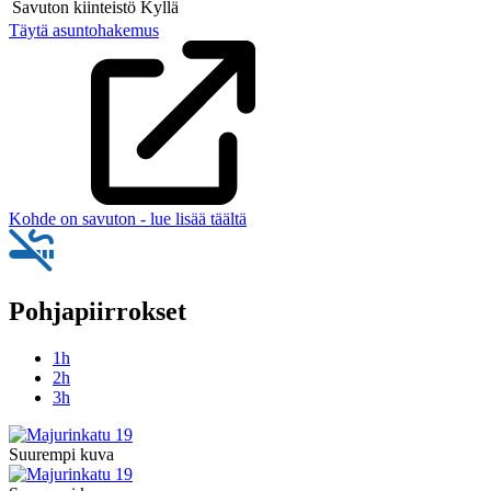
Savuton kiinteistö
Kyllä
Täytä asuntohakemus
Kohde on savuton - lue lisää täältä
Pohjapiirrokset
1h
2h
3h
Suurempi kuva