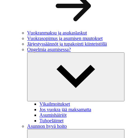
Vuokranmaksu ja asukaslaskut
Vuokrasopimus ja asumisen muutokset
Järjestyssäännöt ja tupakointi kiinteistöllä
Ongelmia asumisessa?
Vikailmoitukset
Jos vuokra jää maksamatta
Asumishäiriöt
Tuhoeläimet
Asunnon hyvä hoito