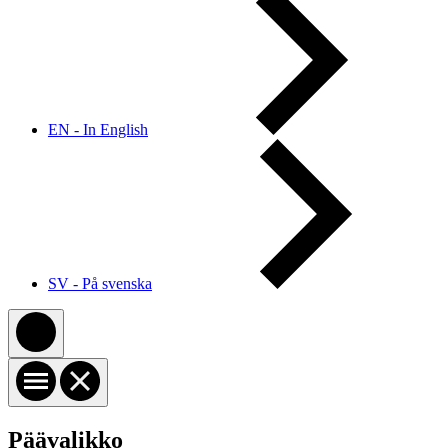
EN - In English
SV - På svenska
Päävalikko