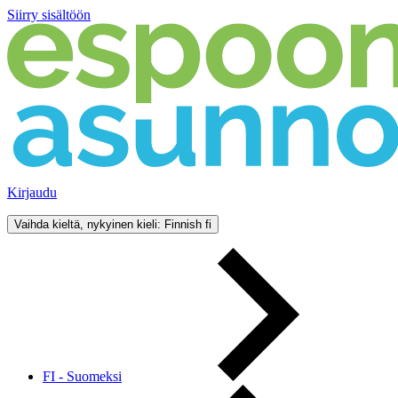
Siirry sisältöön
Kirjaudu
Vaihda kieltä, nykyinen kieli: Finnish
fi
FI - Suomeksi