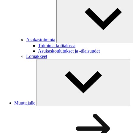
Asukastoiminta
Toiminta kotitalossa
Asukaskoulutukset ja -tilaisuudet
Lomakkeet
Muuttajalle