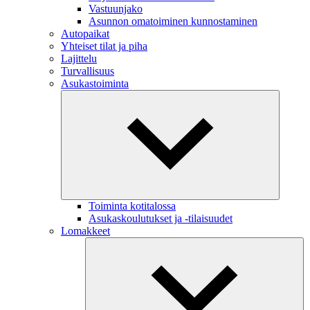
Vastuunjako
Asunnon omatoiminen kunnostaminen
Autopaikat
Yhteiset tilat ja piha
Lajittelu
Turvallisuus
Asukastoiminta
Toiminta kotitalossa
Asukaskoulutukset ja -tilaisuudet
Lomakkeet