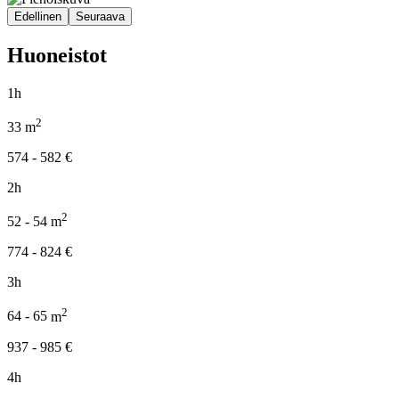
Edellinen
Seuraava
Huoneistot
1h
2
33
m
574 - 582
€
2h
2
52 - 54
m
774 - 824
€
3h
2
64 - 65
m
937 - 985
€
4h