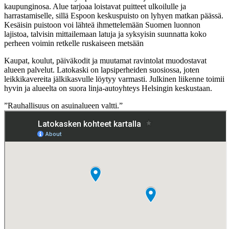
kaupunginosa. Alue tarjoaa loistavat puitteet ulkoilulle ja
harrastamiselle, sillä Espoon keskuspuisto on lyhyen matkan päässä.
Kesäisin puistoon voi lähteä ihmettelemään Suomen luonnon
lajistoa, talvisin mittailemaan latuja ja syksyisin suunnatta koko
perheen voimin retkelle ruskaiseen metsään
Kaupat, koulut, päiväkodit ja muutamat ravintolat muodostavat
alueen palvelut. Latokaski on lapsiperheiden suosiossa, joten
leikkikavereita jälkikasvulle löytyy varmasti. Julkinen liikenne toimii
hyvin ja alueelta on suora linja-autoyhteys Helsingin keskustaan.
”Rauhallisuus on asuinalueen valtti.”