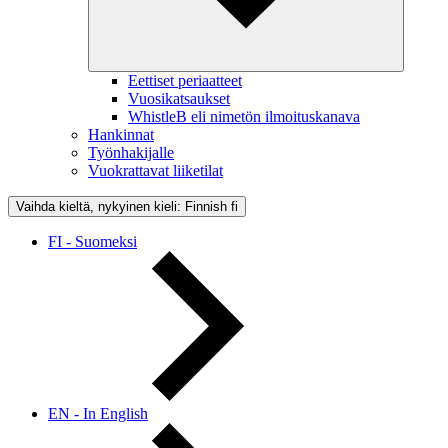
Eettiset periaatteet
Vuosikatsaukset
WhistleB eli nimetön ilmoituskanava
Hankinnat
Työnhakijalle
Vuokrattavat liiketilat
Vaihda kieltä, nykyinen kieli: Finnish
fi
FI - Suomeksi
EN - In English