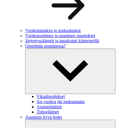
Vuokranmaksu ja asukaslaskut
Vuokrasopimus ja asumisen muutokset
Järjestyssäännöt ja tupakointi kiinteistöllä
Ongelmia asumisessa?
Vikailmoitukset
Jos vuokra jää maksamatta
Asumishäiriöt
Tuhoeläimet
Asunnon hyvä hoito