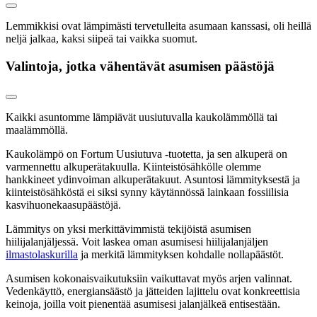
Lemmikkisi ovat lämpimästi tervetulleita asumaan kanssasi, oli heillä
neljä jalkaa, kaksi siipeä tai vaikka suomut.
Valintoja, jotka vähentävät asumisen päästöjä
Kaikki asuntomme lämpiävät uusiutuvalla kaukolämmöllä tai
maalämmöllä.
Kaukolämpö on Fortum Uusiutuva -tuotetta, ja sen alkuperä on
varmennettu alkuperätakuulla. Kiinteistösähkölle olemme
hankkineet ydinvoiman alkuperätakuut. Asuntosi lämmityksestä ja
kiinteistösähköstä ei siksi synny käytännössä lainkaan fossiilisia
kasvihuonekaasupäästöjä.
Lämmitys on yksi merkittävimmistä tekijöistä asumisen
hiilijalanjäljessä. Voit laskea oman asumisesi hiilijalanjäljen
ilmastolaskurilla
ja merkitä lämmityksen kohdalle nollapäästöt.
Asumisen kokonaisvaikutuksiin vaikuttavat myös arjen valinnat.
Vedenkäyttö, energiansäästö ja jätteiden lajittelu ovat konkreettisia
keinoja, joilla voit pienentää asumisesi jalanjälkeä entisestään.