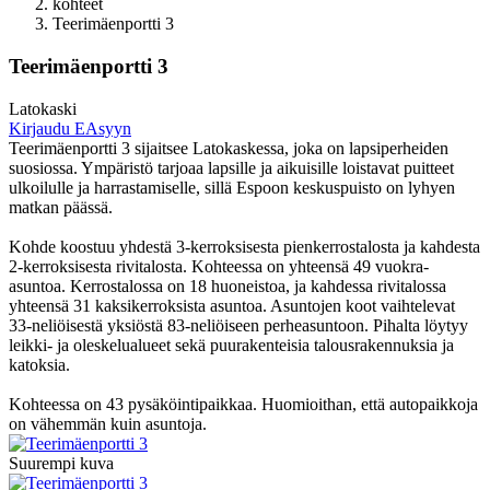
kohteet
Teerimäenportti 3
Teerimäenportti 3
Latokaski
Kirjaudu EAsyyn
Teerimäenportti 3 sijaitsee Latokaskessa, joka on lapsiperheiden
suosiossa. Ympäristö tarjoaa lapsille ja aikuisille loistavat puitteet
ulkoilulle ja harrastamiselle, sillä Espoon keskuspuisto on lyhyen
matkan päässä.
Kohde koostuu yhdestä 3-kerroksisesta pienkerrostalosta ja kahdesta
2-kerroksisesta rivitalosta. Kohteessa on yhteensä 49 vuokra-
asuntoa. Kerrostalossa on 18 huoneistoa, ja kahdessa rivitalossa
yhteensä 31 kaksikerroksista asuntoa. Asuntojen koot vaihtelevat
33-neliöisestä yksiöstä 83-neliöiseen perheasuntoon. Pihalta löytyy
leikki- ja oleskelualueet sekä puurakenteisia talousrakennuksia ja
katoksia.
Kohteessa on 43 pysäköintipaikkaa. Huomioithan, että autopaikkoja
on vähemmän kuin asuntoja.
Suurempi kuva