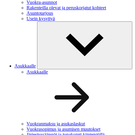
Vuokra-asunnot
Rakenteilla olevat ja peruskorjatut kohteet
Asuntotarjous
Usein kysyttyä
Asukkaalle
Asukkaalle
Vuokranmaksu ja asukaslaskut
Vuokrasopimus ja asumisen muutokset
Järjestyssäännöt ja tupakointi kiinteistöllä