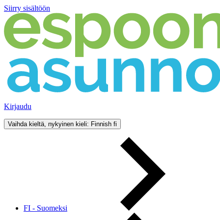
Siirry sisältöön
Kirjaudu
Vaihda kieltä, nykyinen kieli: Finnish
fi
FI - Suomeksi