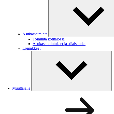
Asukastoiminta
Toiminta kotitalossa
Asukaskoulutukset ja -tilaisuudet
Lomakkeet
Muuttajalle