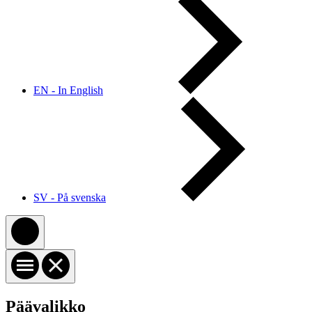
EN - In English
SV - På svenska
Päävalikko