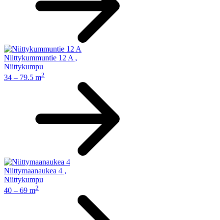
Niittykummuntie 12 A
,
Niittykumpu
2
34 – 79.5 m
Niittymaanaukea 4
,
Niittykumpu
2
40 – 69 m