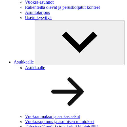
Vuokra-asunnot
Rakenteilla olevat ja peruskorjatut kohteet
Asuntotarjous
Usein kysyttyä
Asukkaalle
Asukkaalle
Vuokranmaksu ja asukaslaskut
Vuokrasopimus ja asumisen muutokset
Järjestyssäännöt ja tupakointi kiinteistöllä