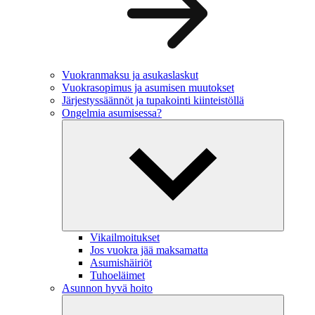
Vuokranmaksu ja asukaslaskut
Vuokrasopimus ja asumisen muutokset
Järjestyssäännöt ja tupakointi kiinteistöllä
Ongelmia asumisessa?
Vikailmoitukset
Jos vuokra jää maksamatta
Asumishäiriöt
Tuhoeläimet
Asunnon hyvä hoito