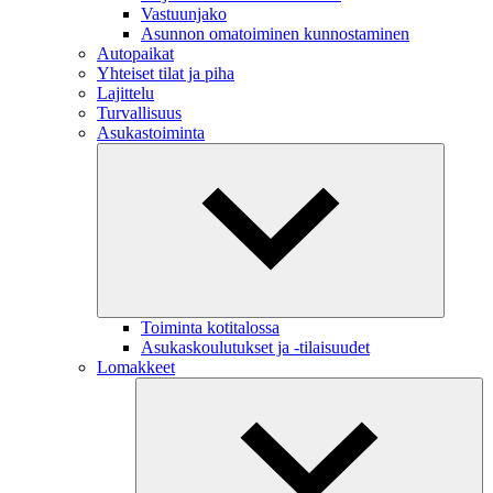
Vastuunjako
Asunnon omatoiminen kunnostaminen
Autopaikat
Yhteiset tilat ja piha
Lajittelu
Turvallisuus
Asukastoiminta
Toiminta kotitalossa
Asukaskoulutukset ja -tilaisuudet
Lomakkeet