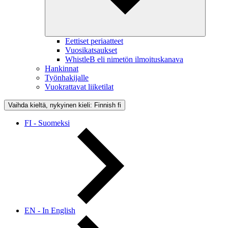
Eettiset periaatteet
Vuosikatsaukset
WhistleB eli nimetön ilmoituskanava
Hankinnat
Työnhakijalle
Vuokrattavat liiketilat
Vaihda kieltä, nykyinen kieli: Finnish
fi
FI - Suomeksi
EN - In English