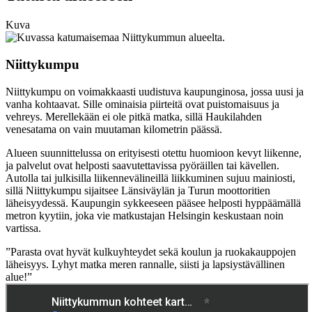
Kuva
Niittykumpu
Niittykumpu on voimakkaasti uudistuva kaupunginosa, jossa uusi ja
vanha kohtaavat. Sille ominaisia piirteitä ovat puistomaisuus ja
vehreys. Merellekään ei ole pitkä matka, sillä Haukilahden
venesatama on vain muutaman kilometrin päässä.
Alueen suunnittelussa on erityisesti otettu huomioon kevyt liikenne,
ja palvelut ovat helposti saavutettavissa pyöräillen tai kävellen.
Autolla tai julkisilla liikennevälineillä liikkuminen sujuu mainiosti,
sillä Niittykumpu sijaitsee Länsiväylän ja Turun moottoritien
läheisyydessä. Kaupungin sykkeeseen pääsee helposti hyppäämällä
metron kyytiin, joka vie matkustajan Helsingin keskustaan noin
vartissa.
”Parasta ovat hyvät kulkuyhteydet sekä koulun ja ruokakauppojen
läheisyys. Lyhyt matka meren rannalle, siisti ja lapsiystävällinen
alue!”