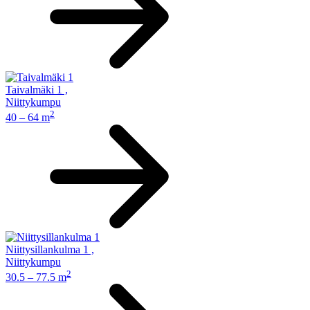
Taivalmäki 1
,
Niittykumpu
2
40 – 64 m
Niittysillankulma 1
,
Niittykumpu
2
30.5 – 77.5 m