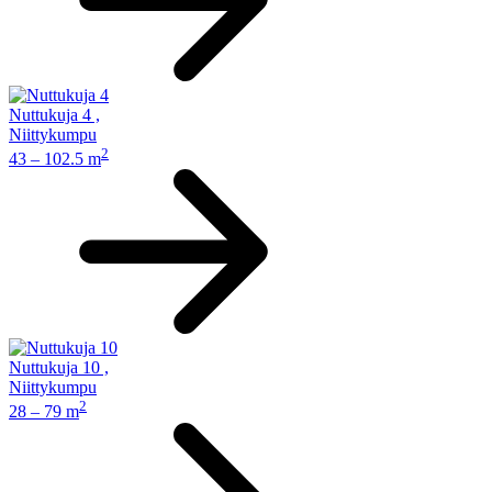
Nuttukuja 4
,
Niittykumpu
2
43 – 102.5 m
Nuttukuja 10
,
Niittykumpu
2
28 – 79 m