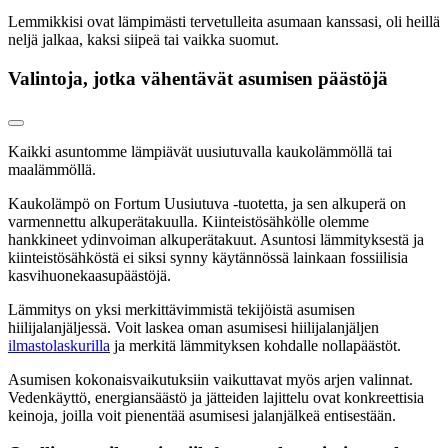
Lemmikkisi ovat lämpimästi tervetulleita asumaan kanssasi, oli heillä
neljä jalkaa, kaksi siipeä tai vaikka suomut.
Valintoja, jotka vähentävät asumisen päästöjä
Kaikki asuntomme lämpiävät uusiutuvalla kaukolämmöllä tai
maalämmöllä.
Kaukolämpö on Fortum Uusiutuva -tuotetta, ja sen alkuperä on
varmennettu alkuperätakuulla. Kiinteistösähkölle olemme
hankkineet ydinvoiman alkuperätakuut. Asuntosi lämmityksestä ja
kiinteistösähköstä ei siksi synny käytännössä lainkaan fossiilisia
kasvihuonekaasupäästöjä.
Lämmitys on yksi merkittävimmistä tekijöistä asumisen
hiilijalanjäljessä. Voit laskea oman asumisesi hiilijalanjäljen
ilmastolaskurilla
ja merkitä lämmityksen kohdalle nollapäästöt.
Asumisen kokonaisvaikutuksiin vaikuttavat myös arjen valinnat.
Vedenkäyttö, energiansäästö ja jätteiden lajittelu ovat konkreettisia
keinoja, joilla voit pienentää asumisesi jalanjälkeä entisestään.