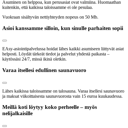
Asuminen on helppoa, kun perusasiat ovat valmiina. Huomaathan
kuitenkin, että kaikissa taloissamme ei ole pesulaa.
Vuokraan sisältyvän nettiyhteyden nopeus on 50 Mb.
Asioi kanssamme silloin, kun sinulle parhaiten sopii
EAsy-asiointipalvelussa hoidat lähes kaikki asumiseen liittyvät asiat
helposti. Löydät tärkeät tiedot ja palvelut yhdestä paikasta –
käytössäsi 24/7, missä ikinä oletkin.
Varaa itsellesi edullinen saunavuoro
Lähes kaikissa taloissamme on talosauna. Varaa itsellesi saunavuoro
ja maksat viikoittaisesta saunavuorosta vain 15 euroa kuukaudessa.
Meillä koti löytyy koko perheelle – myös
nelijalkaisille