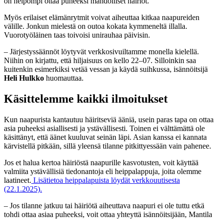
on helpompi ottaa puheeksi mahdolliset häiriöt.
Myös erilaiset elämänrytmit voivat aiheuttaa kitkaa naapureiden
välille. Jonkun mielestä on outoa kokata kymmeneltä illalla.
Vuorotyöläinen taas toivoisi unirauhaa päivisin.
– Järjestyssäännöt löytyvät verkkosivuiltamme monella kielellä.
Niihin on kirjattu, että hiljaisuus on kello 22–07. Silloinkin saa
kuitenkin esimerkiksi vetää vessan ja käydä suihkussa, isännöitsijä
Heli Hulkko
huomauttaa.
Käsittelemme kaikki ilmoitukset
Kun naapurista kantautuu häiritseviä ääniä, usein paras tapa on ottaa
asia puheeksi asiallisesti ja ystävällisesti. Toinen ei välttämättä ole
käsittänyt, että äänet kuuluvat seinän läpi. Asian kanssa ei kannata
kärvistellä pitkään, sillä yleensä tilanne pitkittyessään vain pahenee.
Jos et halua kertoa häiriöstä naapurille kasvotusten, voit käyttää
valmiita ystävällisiä tiedonantoja eli heippalappuja, joita olemme
laatineet.
Lisätietoa heippalapuista löydät verkkouutisesta
(22.1.2025).
– Jos tilanne jatkuu tai häiriötä aiheuttava naapuri ei ole tuttu etkä
tohdi ottaa asiaa puheeksi, voit ottaa yhteyttä isännöitsijään, Mantila