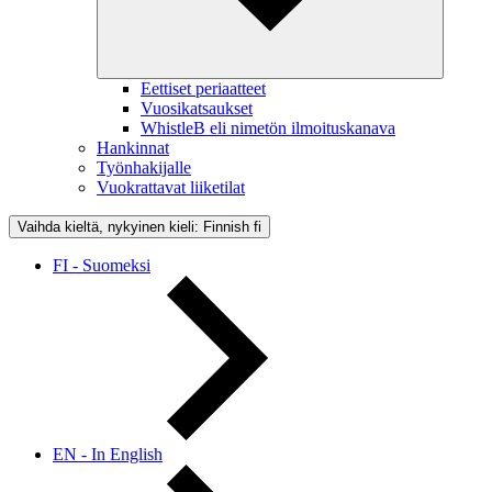
Eettiset periaatteet
Vuosikatsaukset
WhistleB eli nimetön ilmoituskanava
Hankinnat
Työnhakijalle
Vuokrattavat liiketilat
Vaihda kieltä, nykyinen kieli: Finnish
fi
FI - Suomeksi
EN - In English