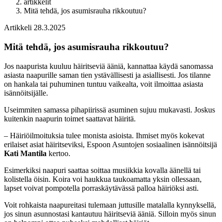
artikkelit
Mitä tehdä, jos asumisrauha rikkoutuu?
Artikkeli
28.3.2025
Mitä tehdä, jos asumisrauha rikkoutuu?
Jos naapurista kuuluu häiritseviä ääniä, kannattaa käydä sanomassa
asiasta naapurille saman tien ystävällisesti ja asiallisesti. Jos tilanne
on hankala tai puhuminen tuntuu vaikealta, voit ilmoittaa asiasta
isännöitsijälle.
Useimmiten samassa pihapiirissä asuminen sujuu mukavasti. Joskus
kuitenkin naapurin toimet saattavat häiritä.
– Häiriöilmoituksia tulee monista asioista. Ihmiset myös kokevat
erilaiset asiat häiritseviksi, Espoon Asuntojen sosiaalinen isännöitsijä
Kati Mantila
kertoo.
Esimerkiksi naapuri saattaa soittaa musiikkia kovalla äänellä tai
kolistella öisin. Koira voi haukkua taukoamatta yksin ollessaan,
lapset voivat pompotella porraskäytävässä palloa häiriöksi asti.
Voit rohkaista naapureitasi tulemaan juttusille matalalla kynnyksellä,
jos sinun asunnostasi kantautuu häiritseviä ääniä. Silloin myös sinun