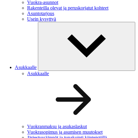
Vuokra-asunnot
Rakenteilla olevat ja peruskorjatut kohteet
Asuntotarjous
Usein kysyttyä
Asukkaalle
Asukkaalle
Vuokranmaksu ja asukaslaskut
Vuokrasopimus ja asumisen muutokset
Järjestyssäännöt ja tupakointi kiinteistöllä