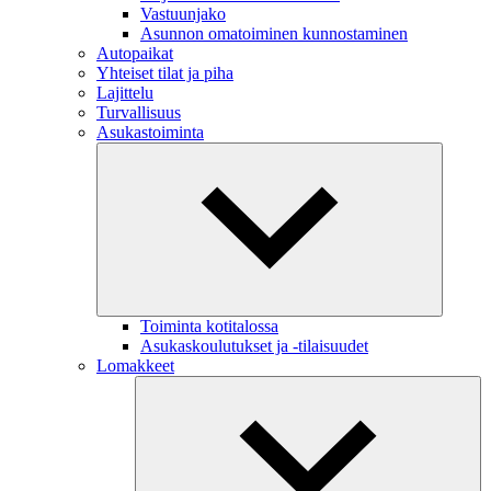
Vastuunjako
Asunnon omatoiminen kunnostaminen
Autopaikat
Yhteiset tilat ja piha
Lajittelu
Turvallisuus
Asukastoiminta
Toiminta kotitalossa
Asukaskoulutukset ja -tilaisuudet
Lomakkeet