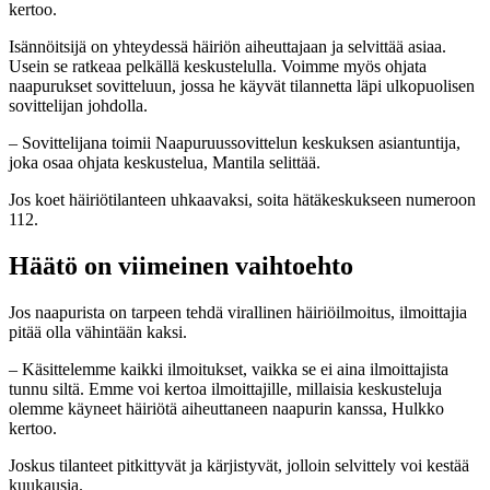
kertoo.
Isännöitsijä on yhteydessä häiriön aiheuttajaan ja selvittää asiaa.
Usein se ratkeaa pelkällä keskustelulla. Voimme myös ohjata
naapurukset sovitteluun, jossa he käyvät tilannetta läpi ulkopuolisen
sovittelijan johdolla.
– Sovittelijana toimii Naapuruussovittelun keskuksen asiantuntija,
joka osaa ohjata keskustelua, Mantila selittää.
Jos koet häiriötilanteen uhkaavaksi, soita hätäkeskukseen numeroon
112.
Häätö on viimeinen vaihtoehto
Jos naapurista on tarpeen tehdä virallinen häiriöilmoitus, ilmoittajia
pitää olla vähintään kaksi.
– Käsittelemme kaikki ilmoitukset, vaikka se ei aina ilmoittajista
tunnu siltä. Emme voi kertoa ilmoittajille, millaisia keskusteluja
olemme käyneet häiriötä aiheuttaneen naapurin kanssa, Hulkko
kertoo.
Joskus tilanteet pitkittyvät ja kärjistyvät, jolloin selvittely voi kestää
kuukausia.