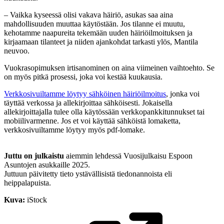
– Vaikka kyseessä olisi vakava häiriö, asukas saa aina
mahdollisuuden muuttaa käytöstään. Jos tilanne ei muutu,
kehotamme naapureita tekemään uuden häiriöilmoituksen ja
kirjaamaan tilanteet ja niiden ajankohdat tarkasti ylös, Mantila
neuvoo.
Vuokrasopimuksen irtisanominen on aina viimeinen vaihtoehto. Se
on myös pitkä prosessi, joka voi kestää kuukausia.
Verkkosivuiltamme löytyy sähköinen häiriöilmoitus
, jonka voi
täyttää verkossa ja allekirjoittaa sähköisesti. Jokaisella
allekirjoittajalla tulee olla käytössään verkkopankkitunnukset tai
mobiilivarmenne. Jos et voi käyttää sähköistä lomaketta,
verkkosivuiltamme löytyy myös pdf-lomake.
Juttu on julkaistu
aiemmin lehdessä Vuosijulkaisu Espoon
Asuntojen asukkaille 2025.
Juttuun päivitetty tieto ystävällisistä tiedonannoista eli
heippalapuista.
Kuva:
iStock