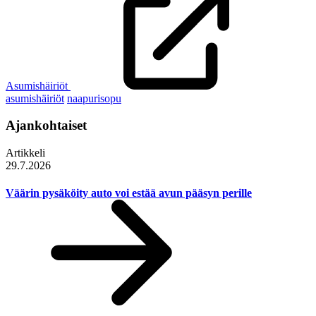
Asumishäiriöt
asumishäiriöt
naapurisopu
Ajankohtaiset
Artikkeli
29.7.2026
Väärin pysäköity auto voi estää avun pääsyn perille