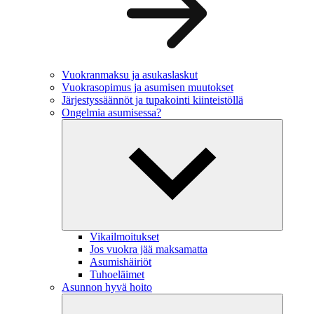
Vuokranmaksu ja asukaslaskut
Vuokrasopimus ja asumisen muutokset
Järjestyssäännöt ja tupakointi kiinteistöllä
Ongelmia asumisessa?
Vikailmoitukset
Jos vuokra jää maksamatta
Asumishäiriöt
Tuhoeläimet
Asunnon hyvä hoito